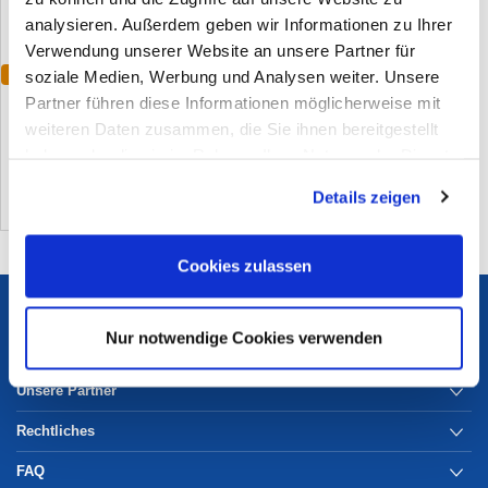
analysieren. Außerdem geben wir Informationen zu Ihrer
Verwendung unserer Website an unsere Partner für
soziale Medien, Werbung und Analysen weiter. Unsere
Varianten
CmiA Rundhals T-shirt weiß
Partner führen diese Informationen möglicherweise mit
weiteren Daten zusammen, die Sie ihnen bereitgestellt
(0)
haben oder die sie im Rahmen Ihrer Nutzung der Dienste
gesammelt haben. Sie geben Einwilligung zu unseren
Details zeigen
Cookies, wenn Sie unsere Webseite weiterhin nutzen.
Cookies zulassen
Services
Nur notwendige Cookies verwenden
Unternehmen
Unsere Partner
Rechtliches
FAQ