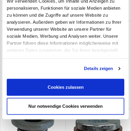
Wir verwenden Cookies, um Inhalte und Anzeigen zu
personalisieren, Funktionen für soziale Medien anbieten
zu können und die Zugriffe auf unsere Website zu
analysieren. Außerdem geben wir Informationen zu Ihrer
Verwendung unserer Website an unsere Partner für
soziale Medien, Werbung und Analysen weiter. Unsere
Partner führen diese Informationen möglicherweise mit
weiteren Daten zusammen, die Sie ihnen bereitgestellt
haben oder die sie im Rahmen Ihrer Nutzung der Dienste
gesammelt haben. Sie geben Einwilligung zu unseren
Details zeigen
Cookies, wenn Sie unsere Webseite weiterhin nutzen.
Verschlussschraube M24 X 2,0 VZ
VERSCHLUSS-SCHRAUBE M14
schwarz
X 1,5 X 17,0
(0)
(0)
Cookies zulassen
Nur notwendige Cookies verwenden