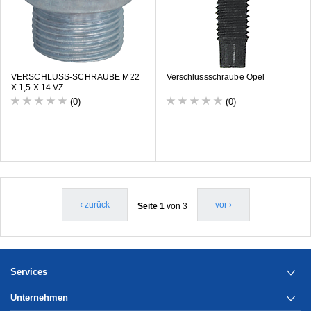
VERSCHLUSS-SCHRAUBE M22
Verschlussschraube Opel
X 1,5 X 14 VZ
(0)
(0)
‹ zurück
vor ›
Seite 1
von 3
Services
Unternehmen