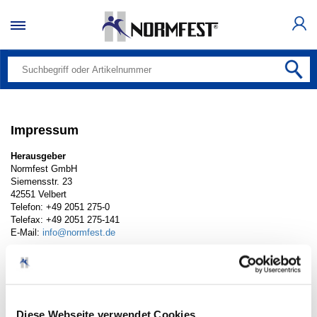
Impressum
Herausgeber
Normfest GmbH
Siemensstr. 23
42551 Velbert
Telefon: +49 2051 275-0
Telefax: +49 2051 275-141
E-Mail:
info@normfest.de
Sitz
Velbert HR B 17765
Amtsgericht Wuppertal
Steuernummer: 76001/12802
USt-IdNr.: DE 146280262
Diese Webseite verwendet Cookies
WEEE-Reg.-Nr. DE 48205949