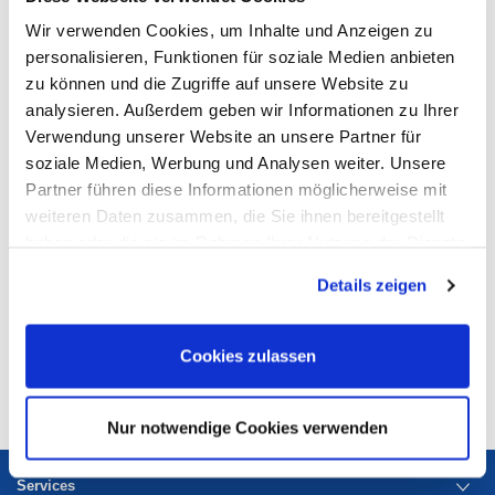
Wir verwenden Cookies, um Inhalte und Anzeigen zu
Geschäftsführer
Enver Zolj
personalisieren, Funktionen für soziale Medien anbieten
Florian Witzel
zu können und die Zugriffe auf unsere Website zu
Verantwortlich nach § 5 DDG Enver Zolj
analysieren. Außerdem geben wir Informationen zu Ihrer
Konzeption, Gestaltung
Verwendung unserer Website an unsere Partner für
Normfest GmbH
soziale Medien, Werbung und Analysen weiter. Unsere
Partner führen diese Informationen möglicherweise mit
weiteren Daten zusammen, die Sie ihnen bereitgestellt
© Copyright 2023, Normfest GmbH, D-Velbert
haben oder die sie im Rahmen Ihrer Nutzung der Dienste
Text, Bilder, Grafiken, Ton, Animationen und Videos sowie deren
Anordnung auf der Normfest-Website unterliegen dem Schutz des
gesammelt haben. Sie geben Einwilligung zu unseren
Urheberrechts und anderer Schutzgesetze. Der Inhalt dieser Website
Details zeigen
Cookies, wenn Sie unsere Webseite weiterhin nutzen.
darf nicht zu kommerziellen Zwecken kopiert, verbreitet, verändert oder
Dritten zugänglich gemacht werden. Einige Seiten enthalten außerdem
Bilder, die dem Copyright Dritter unterliegen.
Cookies zulassen
Online-Streitbeilegung gemäß Art. 14 Abs. 1 ODR-VO: Die Europäische
Kommission stellt eine Plattform zur Online-Streitbeilegung (OS) bereit,
die Sie unter
http://ec.europa.eu/consumers/odr/
finden.
Nur notwendige Cookies verwenden
Services