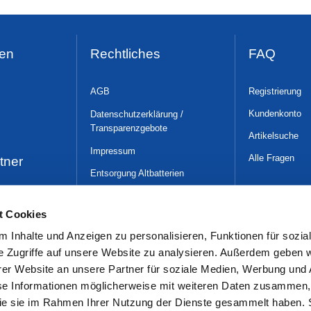
en
Rechtliches
FAQ
AGB
Registrierung
Kundenkonto
Datenschutzerklärung /
Transparenzgebote
Artikelsuche
Impressum
Alle Fragen
tner
Entsorgung Altbatterien
WLAN-Nutzungsüber-
lassungsbedingungen
t Cookies
Gender-Hinweis
 Inhalte und Anzeigen zu personalisieren, Funktionen für sozia
e Zugriffe auf unsere Website zu analysieren. Außerdem geben w
er Website an unsere Partner für soziale Medien, Werbung und 
se Informationen möglicherweise mit weiteren Daten zusammen, 
 die sie im Rahmen Ihrer Nutzung der Dienste gesammelt haben. 