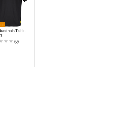
en
undhals T-shirt
rz
(0)