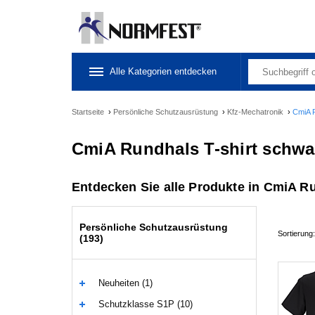
Alle Kategorien entdecken
Startseite
›
Persönliche Schutzausrüstung
›
Kfz-Mechatronik
›
CmiA R
CmiA Rundhals T-shirt schwa
Entdecken Sie alle Produkte in CmiA Ru
Persönliche Schutzausrüstung
Sortierung:
(193)
Neuheiten (1)
Schutzklasse S1P (10)