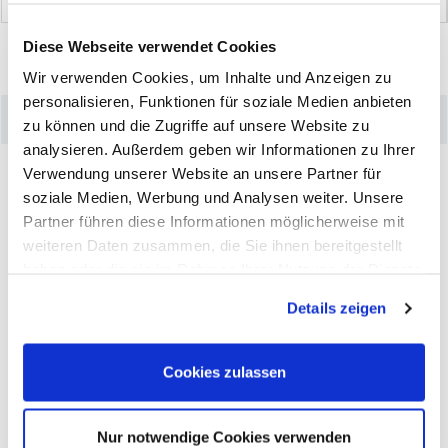
Diese Webseite verwendet Cookies
Wir verwenden Cookies, um Inhalte und Anzeigen zu
personalisieren, Funktionen für soziale Medien anbieten
–
Produktdetails
zu können und die Zugriffe auf unsere Website zu
analysieren. Außerdem geben wir Informationen zu Ihrer
Verwendung unserer Website an unsere Partner für
soziale Medien, Werbung und Analysen weiter. Unsere
Partner führen diese Informationen möglicherweise mit
weiteren Daten zusammen, die Sie ihnen bereitgestellt
haben oder die sie im Rahmen Ihrer Nutzung der Dienste
gesammelt haben. Sie geben Einwilligung zu unseren
Details zeigen
Cookies, wenn Sie unsere Webseite weiterhin nutzen.
Cookies zulassen
Jean Pierre Kraemer empfiehlt dieses Produkt und gibt Tipps in
Nur notwendige Cookies verwenden
seinem Video!