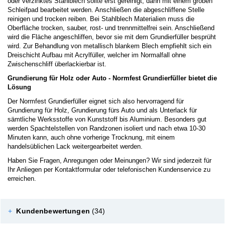
oder verzinktes Stahlblech sollte erst gereinigt, dann mit einem groben
Schleifpad bearbeitet werden. Anschließen die abgeschliffene Stelle
reinigen und trocken reiben. Bei Stahlblech Materialien muss die
Oberfläche trocken, sauber, rost- und trennmittelfrei sein. Anschließend
wird die Fläche angeschliffen, bevor sie mit dem Grundierfüller besprüht
wird. Zur Behandlung von metallisch blankem Blech empfiehlt sich ein
Dreischicht Aufbau mit Acrylfüller, welcher im Normalfall ohne
Zwischenschliff überlackierbar ist.
Grundierung für Holz oder Auto - Normfest Grundierfüller bietet die
Lösung
Der Normfest Grundierfüller eignet sich also hervorragend für
Grundierung für Holz, Grundierung fürs Auto und als Unterlack für
sämtliche Werksstoffe von Kunststoff bis Aluminium. Besonders gut
werden Spachtelstellen von Randzonen isoliert und nach etwa 10-30
Minuten kann, auch ohne vorherige Trocknung, mit einem
handelsüblichen Lack weitergearbeitet werden.
Haben Sie Fragen, Anregungen oder Meinungen? Wir sind jederzeit für
Ihr Anliegen per Kontaktformular oder telefonischen Kundenservice zu
erreichen.
+
Kundenbewertungen
(34)