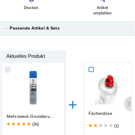
Drucken
Artikel
empfehlen
–
Passende Artikel & Sets
Aktuelles Produkt
+
F
ä
c
h
e
r
d
ü
s
e
M
e
h
r
z
w
e
c
k
-
G
r
u
n
d
i
e
r
u
.
.
.
(34)
(1)