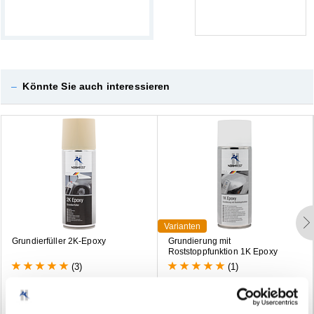
–
Könnte Sie auch interessieren
Varianten
G
r
u
n
d
i
e
r
f
ü
l
l
e
r
2
K
-
E
p
o
x
y
G
r
u
n
d
i
e
r
u
n
g
m
i
t
R
o
s
t
s
t
o
p
p
f
u
n
k
t
i
o
n
1
K
E
p
o
x
y
(3)
(1)