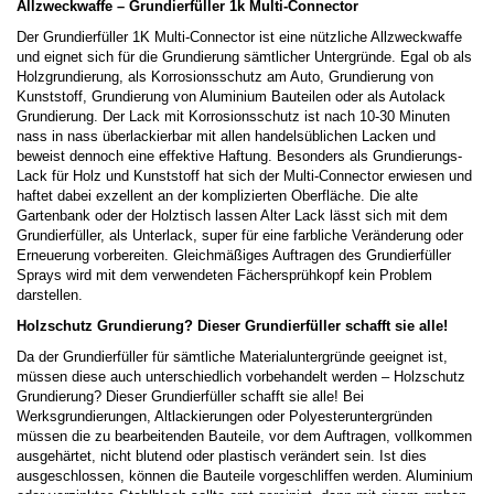
Allzweckwaffe – Grundierfüller 1k Multi-Connector
Der Grundierfüller 1K Multi-Connector ist eine nützliche Allzweckwaffe
und eignet sich für die Grundierung sämtlicher Untergründe. Egal ob als
Holzgrundierung, als Korrosionsschutz am Auto, Grundierung von
Kunststoff, Grundierung von Aluminium Bauteilen oder als Autolack
Grundierung. Der Lack mit Korrosionsschutz ist nach 10-30 Minuten
nass in nass überlackierbar mit allen handelsüblichen Lacken und
beweist dennoch eine effektive Haftung. Besonders als Grundierungs-
Lack für Holz und Kunststoff hat sich der Multi-Connector erwiesen und
haftet dabei exzellent an der komplizierten Oberfläche. Die alte
Gartenbank oder der Holztisch lassen Alter Lack lässt sich mit dem
Grundierfüller, als Unterlack, super für eine farbliche Veränderung oder
Erneuerung vorbereiten. Gleichmäßiges Auftragen des Grundierfüller
Sprays wird mit dem verwendeten Fächersprühkopf kein Problem
darstellen.
Holzschutz Grundierung? Dieser Grundierfüller schafft sie alle!
Da der Grundierfüller für sämtliche Materialuntergründe geeignet ist,
müssen diese auch unterschiedlich vorbehandelt werden – Holzschutz
Grundierung? Dieser Grundierfüller schafft sie alle! Bei
Werksgrundierungen, Altlackierungen oder Polyesteruntergründen
müssen die zu bearbeitenden Bauteile, vor dem Auftragen, vollkommen
ausgehärtet, nicht blutend oder plastisch verändert sein. Ist dies
ausgeschlossen, können die Bauteile vorgeschliffen werden. Aluminium