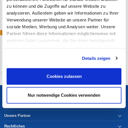
zu können und die Zugriffe auf unsere Website zu
analysieren. Außerdem geben wir Informationen zu Ihrer
Verwendung unserer Website an unsere Partner für
soziale Medien, Werbung und Analysen weiter. Unsere
Varianten
Partner führen diese Informationen möglicherweise mit
Cofra New Vigo Schweißerstiefel
weiteren Daten zusammen, die Sie ihnen bereitgestellt
S3
haben oder die sie im Rahmen Ihrer Nutzung der Dienste
(0)
gesammelt haben. Sie geben Einwilligung zu unseren
Details zeigen
Cookies, wenn Sie unsere Webseite weiterhin nutzen.
Cookies zulassen
Services
Nur notwendige Cookies verwenden
Unternehmen
Unsere Partner
Rechtliches