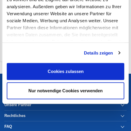
analysieren. Außerdem geben wir Informationen zu Ihrer
Verwendung unserer Website an unsere Partner für
soziale Medien, Werbung und Analysen weiter. Unsere
Selbstklebende Schutzfolie getönt
Partner führen diese Informationen möglicherweise mit
weiteren Daten zusammen, die Sie ihnen bereitgestellt
(1)
haben oder die sie im Rahmen Ihrer Nutzung der Dienste
gesammelt haben. Sie geben Einwilligung zu unseren
Details zeigen
Cookies, wenn Sie unsere Webseite weiterhin nutzen.
Cookies zulassen
Services
Nur notwendige Cookies verwenden
Unternehmen
Unsere Partner
Rechtliches
FAQ