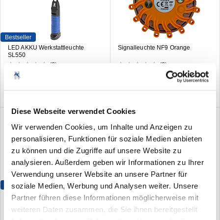
Bestseller
LED AKKU Werkstattleuchte
Signalleuchte NF9 Orange
SL550
(0)
(0)
Diese Webseite verwendet Cookies
Wir verwenden Cookies, um Inhalte und Anzeigen zu
personalisieren, Funktionen für soziale Medien anbieten
zu können und die Zugriffe auf unsere Website zu
analysieren. Außerdem geben wir Informationen zu Ihrer
Verwendung unserer Website an unsere Partner für
soziale Medien, Werbung und Analysen weiter. Unsere
Bestseller
LED AKKU Werkstattleuchte
LED Arbeitsscheinwerfer Mini 740
Partner führen diese Informationen möglicherweise mit
PL120
weiteren Daten zusammen, die Sie ihnen bereitgestellt
(1)
(0)