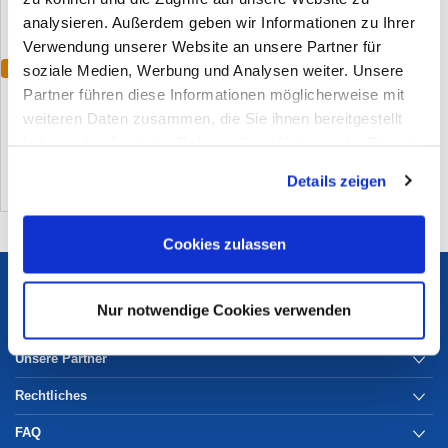
analysieren. Außerdem geben wir Informationen zu Ihrer
Verwendung unserer Website an unsere Partner für
soziale Medien, Werbung und Analysen weiter. Unsere
Varianten
Sicherheitsstiefel Klaus High S3
Partner führen diese Informationen möglicherweise mit
weiteren Daten zusammen, die Sie ihnen bereitgestellt
(0)
haben oder die sie im Rahmen Ihrer Nutzung der Dienste
gesammelt haben. Sie geben Einwilligung zu unseren
Details zeigen
Cookies, wenn Sie unsere Webseite weiterhin nutzen.
Cookies zulassen
Services
Nur notwendige Cookies verwenden
Unternehmen
Unsere Partner
Rechtliches
FAQ