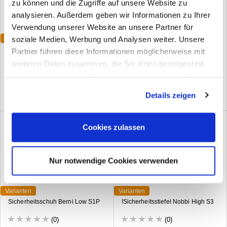
zu können und die Zugriffe auf unsere Website zu
analysieren. Außerdem geben wir Informationen zu Ihrer
Verwendung unserer Website an unsere Partner für
soziale Medien, Werbung und Analysen weiter. Unsere
Varianten
Varianten
Berufsschuh Reiner Low O1
Sicherheitsstiefel Kalle High S3
Partner führen diese Informationen möglicherweise mit
weiteren Daten zusammen, die Sie ihnen bereitgestellt
(0)
(0)
haben oder die sie im Rahmen Ihrer Nutzung der Dienste
gesammelt haben. Sie geben Einwilligung zu unseren
Details zeigen
Cookies, wenn Sie unsere Webseite weiterhin nutzen.
Cookies zulassen
Nur notwendige Cookies verwenden
Varianten
Varianten
Sicherheitsschuh Berni Low S1P
!Sicherheitsstiefel Nobbi High S3
(0)
(0)