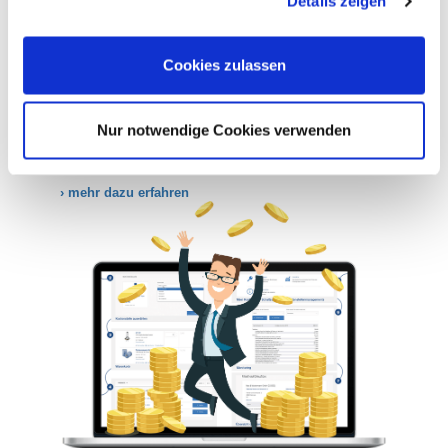
Details zeigen
Schnell verliert man dabei die Übersicht. Von
Cookies, wenn Sie unsere Webseite weiterhin nutzen.
der Warenannahme über die Lieferkontrolle
und Verteilung der Produkte an die
Fachabteilungen bis hin zur Bezahlung der
Cookies zulassen
Rechnung durch die Buchhaltung muss dann
jede Position manuell zugeordnet werden.
Dieser Aufwand kostet Sie jede Menge Zeit
Nur notwendige Cookies verwenden
und Geld.
› mehr dazu erfahren