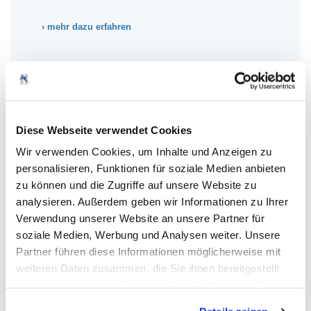
› mehr dazu erfahren
Diese Webseite verwendet Cookies
Wir verwenden Cookies, um Inhalte und Anzeigen zu
personalisieren, Funktionen für soziale Medien anbieten
zu können und die Zugriffe auf unsere Website zu
Kostenstellen-
analysieren. Außerdem geben wir Informationen zu Ihrer
Verwendung unserer Website an unsere Partner für
Management
soziale Medien, Werbung und Analysen weiter. Unsere
Partner führen diese Informationen möglicherweise mit
weiteren Daten zusammen, die Sie ihnen bereitgestellt
In Ihrem Unternehmen kaufen verschiedene
haben oder die sie im Rahmen Ihrer Nutzung der Dienste
Mitarbeiter unsere Normfest
Verbrauchsmaterialien und Werkzeuge.
gesammelt haben. Sie geben Einwilligung zu unseren