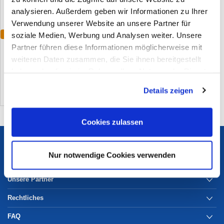
analysieren. Außerdem geben wir Informationen zu Ihrer
Verwendung unserer Website an unsere Partner für
soziale Medien, Werbung und Analysen weiter. Unsere
Varianten
Sicherheitsschuh Manni Low S1P
Partner führen diese Informationen möglicherweise mit
weiteren Daten zusammen, die Sie ihnen bereitgestellt
(0)
haben oder die sie im Rahmen Ihrer Nutzung der Dienste
gesammelt haben. Sie geben Einwilligung zu unseren
Details zeigen
Cookies, wenn Sie unsere Webseite weiterhin nutzen.
Cookies zulassen
Services
Nur notwendige Cookies verwenden
Unternehmen
Unsere Partner
Rechtliches
FAQ