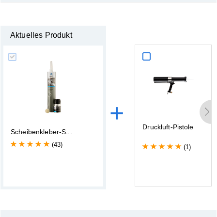
Aktuelles Produkt
+
D
r
u
c
k
l
u
f
t
-
P
i
s
t
o
l
e
S
c
h
e
i
b
e
n
k
l
e
b
e
r
-
S
.
.
.
(43)
(1)