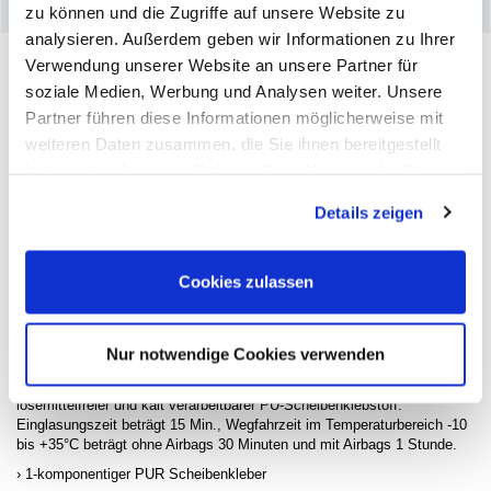
–
Produktdetails
zu können und die Zugriffe auf unsere Website zu
analysieren. Außerdem geben wir Informationen zu Ihrer
Verwendung unserer Website an unsere Partner für
soziale Medien, Werbung und Analysen weiter. Unsere
Partner führen diese Informationen möglicherweise mit
weiteren Daten zusammen, die Sie ihnen bereitgestellt
haben oder die sie im Rahmen Ihrer Nutzung der Dienste
gesammelt haben. Sie geben Einwilligung zu unseren
Details zeigen
Cookies, wenn Sie unsere Webseite weiterhin nutzen.
Cookies zulassen
Jean Pierre Kraemer empfiehlt dieses Produkt und gibt Tipps in
Nur notwendige Cookies verwenden
seinem Video!
1-komponentiger, antennentauglicher, nicht leitender, hochmoduliger,
lösemittelfreier und kalt verarbeitbarer PU-Scheibenklebstoff.
Einglasungszeit beträgt 15 Min., Wegfahrzeit im Temperaturbereich -10
bis +35°C beträgt ohne Airbags 30 Minuten und mit Airbags 1 Stunde.
1-komponentiger PUR Scheibenkleber