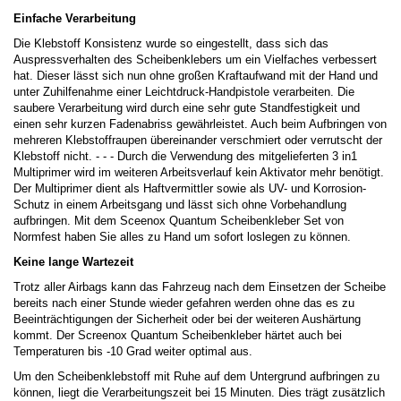
Einfache Verarbeitung
Die Klebstoff Konsistenz wurde so eingestellt, dass sich das
Auspressverhalten des Scheibenklebers um ein Vielfaches verbessert
hat. Dieser lässt sich nun ohne großen Kraftaufwand mit der Hand und
unter Zuhilfenahme einer Leichtdruck-Handpistole verarbeiten. Die
saubere Verarbeitung wird durch eine sehr gute Standfestigkeit und
einen sehr kurzen Fadenabriss gewährleistet. Auch beim Aufbringen von
mehreren Klebstoffraupen übereinander verschmiert oder verrutscht der
Klebstoff nicht. - - - Durch die Verwendung des mitgelieferten 3 in1
Multiprimer wird im weiteren Arbeitsverlauf kein Aktivator mehr benötigt.
Der Multiprimer dient als Haftvermittler sowie als UV- und Korrosion-
Schutz in einem Arbeitsgang und lässt sich ohne Vorbehandlung
aufbringen. Mit dem Sceenox Quantum Scheibenkleber Set von
Normfest haben Sie alles zu Hand um sofort loslegen zu können.
Keine lange Wartezeit
Trotz aller Airbags kann das Fahrzeug nach dem Einsetzen der Scheibe
bereits nach einer Stunde wieder gefahren werden ohne das es zu
Beeinträchtigungen der Sicherheit oder bei der weiteren Aushärtung
kommt. Der Screenox Quantum Scheibenkleber härtet auch bei
Temperaturen bis -10 Grad weiter optimal aus.
Um den Scheibenklebstoff mit Ruhe auf dem Untergrund aufbringen zu
können, liegt die Verarbeitungszeit bei 15 Minuten. Dies trägt zusätzlich