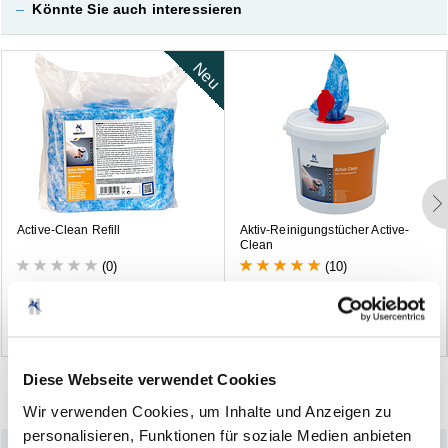
–
Könnte Sie auch interessieren
Neu
A
c
t
i
v
e
-
C
l
e
a
n
R
e
f
i
l
l
A
k
t
i
v
-
R
e
i
n
i
g
u
n
g
s
t
ü
c
h
e
r
A
c
t
i
v
e
-
C
l
e
a
n
(0)
(10)
Diese Webseite verwendet Cookies
Wir verwenden Cookies, um Inhalte und Anzeigen zu
personalisieren, Funktionen für soziale Medien anbieten