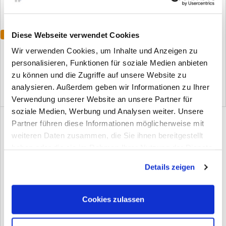
Diese Webseite verwendet Cookies
Varianten
Schnellversiegelung Speed Gloss
Ceramic Shield 9H Set
Wir verwenden Cookies, um Inhalte und Anzeigen zu
Nano
personalisieren, Funktionen für soziale Medien anbieten
(37)
(0)
zu können und die Zugriffe auf unsere Website zu
analysieren. Außerdem geben wir Informationen zu Ihrer
Verwendung unserer Website an unsere Partner für
soziale Medien, Werbung und Analysen weiter. Unsere
Partner führen diese Informationen möglicherweise mit
weiteren Daten zusammen, die Sie ihnen bereitgestellt
haben oder die sie im Rahmen Ihrer Nutzung der Dienste
gesammelt haben. Sie geben Einwilligung zu unseren
Details zeigen
Cookies, wenn Sie unsere Webseite weiterhin nutzen.
Schleifen-Polieren-Versiegeln
Cookies zulassen
Compact
(10)