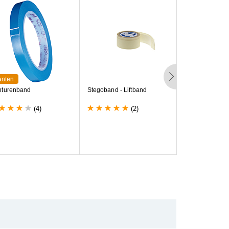
anten
n
t
u
r
e
n
b
a
n
d
S
t
e
g
o
b
a
n
d
-
L
i
f
t
b
a
n
d
J
a
p
a
n
S
p
a
c
h
t
e
l
(4)
(2)