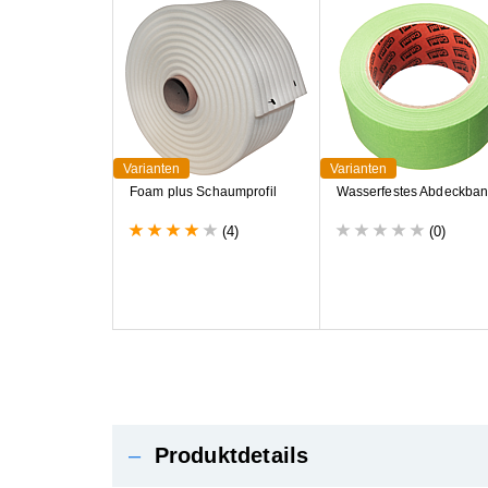
Varianten
Varianten
F
o
a
m
p
l
u
s
S
c
h
a
u
m
p
r
o
f
i
l
W
a
s
s
e
r
f
e
s
t
e
s
A
b
d
e
c
k
b
a
(4)
(0)
–
Produktdetails