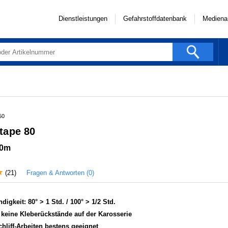
Dienstleistungen
Gefahrstoffdatenbank
Mediena
50
tape 80
50m
Fragen & Antworten (0)
(21)
digkeit: 80° > 1 Std. / 100° > 1/2 Std.
t keine Kleberückstände auf der Karosserie
chliff-Arbeiten bestens geeignet