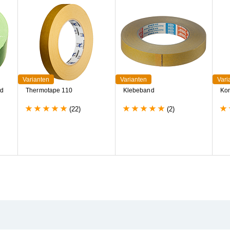
Varianten
Varianten
Vari
n
d
T
h
e
r
m
o
t
a
p
e
1
1
0
K
l
e
b
e
b
a
n
d
K
o
(22)
(2)