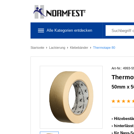
Alle Kategorien entdecken
Startseite
›
Lackierung
›
Klebebänder
›
Thermotape 80
Art-Nr.: 4993-5
Thermo
50mm x 
Hitzebestän
hinterläss
für Nass-S