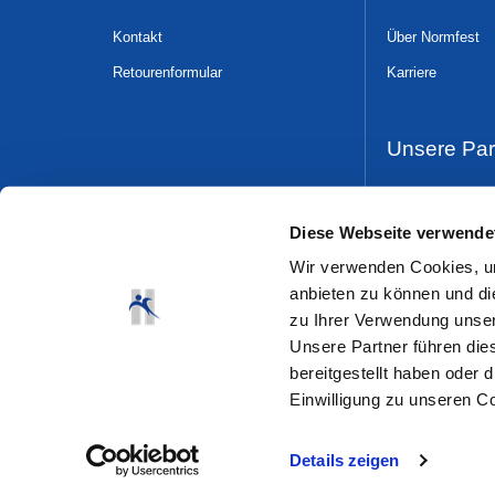
Kontakt
Über Normfest
Retourenformular
Karriere
Unsere Par
Dress & Safe
Diese Webseite verwende
Wir verwenden Cookies, um
anbieten zu können und di
zu Ihrer Verwendung unser
Unsere Partner führen die
bereitgestellt haben oder
Einwilligung zu unseren C
Details zeigen
© 2026 Normfest GmbH
Siemensstr. 23
42551 Velber