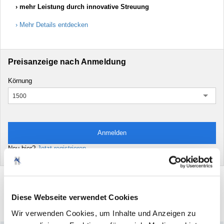
mehr Leistung durch innovative Streuung
Mehr Details entdecken
Preisanzeige nach Anmeldung
Körnung
1500
Anmelden
Neu hier?
Jetzt registrieren
Diese Webseite verwendet Cookies
Drucken
Artikel
empfehlen
Wir verwenden Cookies, um Inhalte und Anzeigen zu