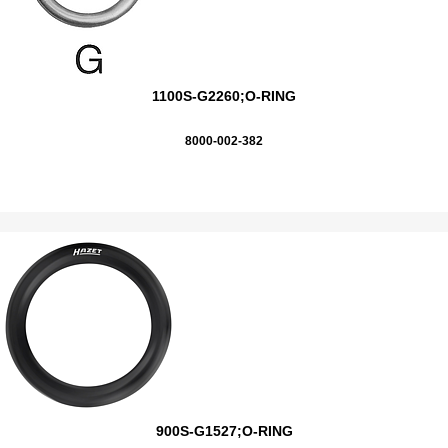
1100S-G2260;O-RING
8000-002-382
900S-G1527;O-RING