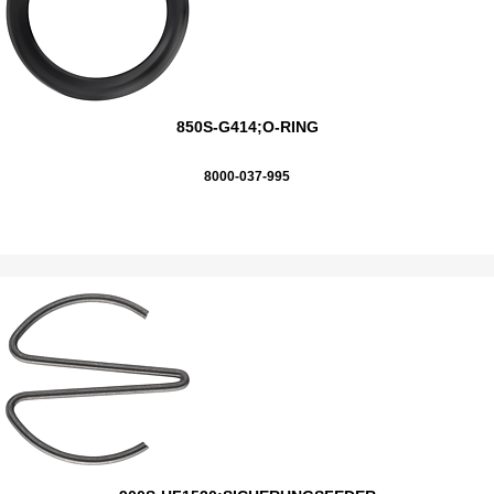
850S-G414;O-RING
8000-037-995