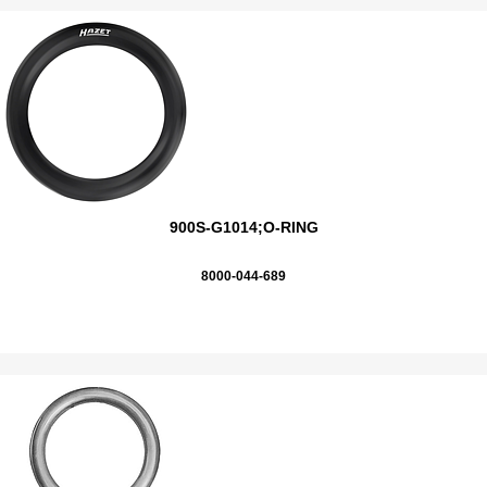
900S-G1014;O-RING
8000-044-689