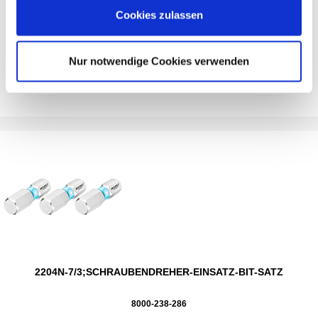
Cookies zulassen
2217-PH2;SCHRAUBENDREHER-EINSATZ (BIT)
Nur notwendige Cookies verwenden
8000-014-668
2204N-7/3;SCHRAUBENDREHER-EINSATZ-BIT-SATZ
8000-238-286