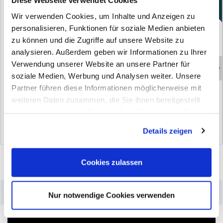
Diese Webseite verwendet Cookies
Neu
Wir verwenden Cookies, um Inhalte und Anzeigen zu
personalisieren, Funktionen für soziale Medien anbieten
zu können und die Zugriffe auf unsere Website zu
analysieren. Außerdem geben wir Informationen zu Ihrer
Verwendung unserer Website an unsere Partner für
soziale Medien, Werbung und Analysen weiter. Unsere
S
i
g
n
a
l
l
e
u
c
h
t
e
N
F
9
O
r
a
n
g
e
L
E
D
A
K
K
U
W
e
r
k
s
t
a
t
t
l
e
u
c
h
t
e
P
L
Partner führen diese Informationen möglicherweise mit
P
r
o
f
i
5
0
0
weiteren Daten zusammen, die Sie ihnen bereitgestellt
(0)
(0)
haben oder die sie im Rahmen Ihrer Nutzung der Dienste
gesammelt haben. Sie geben Einwilligung zu unseren
Details zeigen
Cookies, wenn Sie unsere Webseite weiterhin nutzen.
Cookies zulassen
–
Produktdetails
Nur notwendige Cookies verwenden