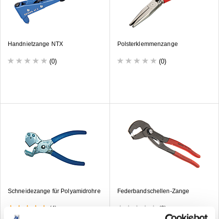
Handnietzange NTX
Polsterklemmenzange
(0)
(0)
Schneidezange für Polyamidrohre
Federbandschellen-Zange
(4)
(0)