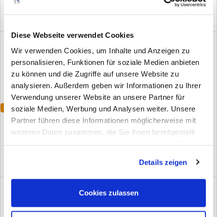
Diese Webseite verwendet Cookies
Wir verwenden Cookies, um Inhalte und Anzeigen zu
personalisieren, Funktionen für soziale Medien anbieten
zu können und die Zugriffe auf unsere Website zu
analysieren. Außerdem geben wir Informationen zu Ihrer
Verwendung unserer Website an unsere Partner für
soziale Medien, Werbung und Analysen weiter. Unsere
Varianten
Wasserpumpenzange
Blindnietmutternzange MAVRO
Partner führen diese Informationen möglicherweise mit
weiteren Daten zusammen, die Sie ihnen bereitgestellt
(9)
(0)
haben oder die sie im Rahmen Ihrer Nutzung der Dienste
gesammelt haben. Sie geben Einwilligung zu unseren
Details zeigen
Cookies, wenn Sie unsere Webseite weiterhin nutzen.
Cookies zulassen