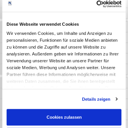
BMW, Mini
8
Diese Webseite verwendet Cookies
6129-55-19
Wir verwenden Cookies, um Inhalte und Anzeigen zu
19 mm
personalisieren, Funktionen für soziale Medien anbieten
zu können und die Zugriffe auf unsere Website zu
8 mm
analysieren. Außerdem geben wir Informationen zu Ihrer
universal
Verwendung unserer Website an unsere Partner für
soziale Medien, Werbung und Analysen weiter. Unsere
8
Partner führen diese Informationen möglicherweise mit
weiteren Daten zusammen, die Sie ihnen bereitgestellt
6129-48-13
haben oder die sie im Rahmen Ihrer Nutzung der Dienste
13 mm
gesammelt haben. Sie geben Einwilligung zu unseren
Details zeigen
Cookies, wenn Sie unsere Webseite weiterhin nutzen.
8 mm
universal
Cookies zulassen
8