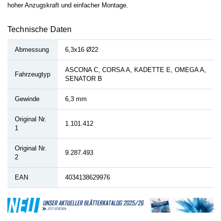
hoher Anzugskraft und einfacher Montage.
Technische Daten
Abmessung
6,3x16 Ø22
ASCONA C, CORSA A, KADETTE E, OMEGA A,
Fahrzeugtyp
SENATOR B
Gewinde
6,3 mm
Original Nr.
1.101.412
1
Original Nr.
9.287.493
2
EAN
4034138629976