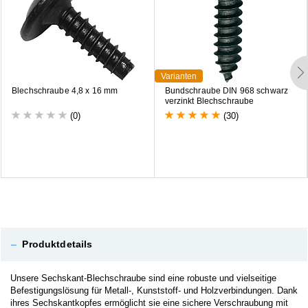
Varianten
B
l
e
c
h
s
c
h
r
a
u
b
e
4
,
8
x
1
6
m
m
B
u
n
d
s
c
h
r
a
u
b
e
D
I
N
9
6
8
s
c
h
w
a
r
z
v
e
r
z
i
n
k
t
B
l
e
c
h
s
c
h
r
a
u
b
e
(0)
(30)
–
Produktdetails
Unsere Sechskant-Blechschraube sind eine robuste und vielseitige
Befestigungslösung für Metall-, Kunststoff- und Holzverbindungen. Dank
ihres Sechskantkopfes ermöglicht sie eine sichere Verschraubung mit