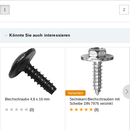
1
2
–
Könnte Sie auch interessieren
Varianten
B
l
e
c
h
s
c
h
r
a
u
b
e
4
,
8
x
1
6
m
m
S
e
c
h
s
k
a
n
t
-
B
l
e
c
h
s
c
h
r
a
u
b
e
n
m
i
t
S
c
h
e
i
b
e
D
I
N
7
9
7
6
v
e
r
z
i
n
k
t
(0)
(8)