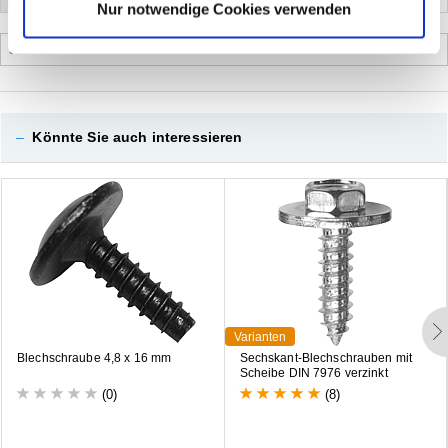
Nur notwendige Cookies verwenden
Sortieren nach
–
Könnte Sie auch interessieren
Varianten
B
l
e
c
h
s
c
h
r
a
u
b
e
4
,
8
x
1
6
m
m
S
e
c
h
s
k
a
n
t
-
B
l
e
c
h
s
c
h
r
a
u
b
e
n
m
i
t
S
c
h
e
i
b
e
D
I
N
7
9
7
6
v
e
r
z
i
n
k
t
(0)
(8)