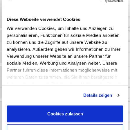
16 mm
Diese Webseite verwendet Cookies
12,5 mm
Wir verwenden Cookies, um Inhalte und Anzeigen zu
personalisieren, Funktionen für soziale Medien anbieten
6135-048-22
zu können und die Zugriffe auf unsere Website zu
22 mm
analysieren. Außerdem geben wir Informationen zu Ihrer
Verwendung unserer Website an unsere Partner für
12,5 mm
soziale Medien, Werbung und Analysen weiter. Unsere
Partner führen diese Informationen möglicherweise mit
6135-048-35
weiteren Daten zusammen, die Sie ihnen bereitgestellt
35 mm
haben oder die sie im Rahmen Ihrer Nutzung der Dienste
gesammelt haben. Sie geben Einwilligung zu unseren
12,5 mm
Details zeigen
Cookies, wenn Sie unsere Webseite weiterhin nutzen.
6135-042-13
Cookies zulassen
13 mm
11 mm