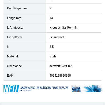
Kopflänge mm
2
Länge mm
13
L-Antriebsart
Kreuzschlitz Form H
L-Kopfform
Linsenkopf
lp
4,5
Material
Stahl
Oberfläche
schwarz verzinkt
EAN
4034138630668