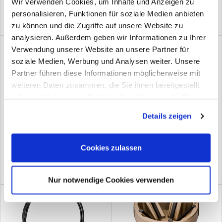
Wir verwenden Cookies, um Inhalte und Anzeigen zu
personalisieren, Funktionen für soziale Medien anbieten
zu können und die Zugriffe auf unsere Website zu
analysieren. Außerdem geben wir Informationen zu Ihrer
Verwendung unserer Website an unsere Partner für
soziale Medien, Werbung und Analysen weiter. Unsere
Partner führen diese Informationen möglicherweise mit
weiteren Daten zusammen, die Sie ihnen bereitgestellt
haben oder die sie im Rahmen Ihrer Nutzung der Dienste
gesammelt haben. Sie geben Einwilligung zu unseren
Details zeigen
Cookies, wenn Sie unsere Webseite weiterhin nutzen.
V7550-2;ROLLE VON V7550 1 Stk
V6436-L;VIGOR GRIP GR.L
(0)
(0)
Cookies zulassen
Nur notwendige Cookies verwenden