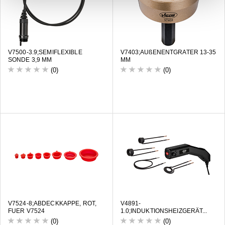
V7500-3.9;SEMIFLEXIBLE
V7403;AUßENENTGRATER 13-35
SONDE 3,9 MM
MM
(0)
(0)
V7524-8;ABDECKKAPPE, ROT,
V4891-
FUER V7524
1.0;INDUKTIONSHEIZGERÄT...
(0)
(0)