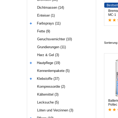
Bestsell
Dichtmassen (14)
B
r
e
m
s
M
C
-
1
Enteiser (1)
Farbsprays (11)
Fette (9)
Geruchsvernichter (10)
Sortierung:
Grundierungen (11)
Harz & Gel (3)
Hautpflege (19)
Kennenlernpakete (5)
Klebstoffe (37)
Kompressoröle (2)
Kältemittel (3)
Batter
Lecksuche (5)
Poltec
Löten und Verzinnen (3)