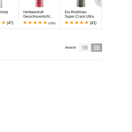
c
h
u
t
z
H
i
m
b
e
e
r
d
u
f
t
E
i
s
-
R
o
s
t
l
ö
s
e
r
B
r
e
m
s
e
n
s
c
h
u
t
z
G
e
r
u
c
h
s
v
e
r
n
i
c
h
t
.
.
.
S
u
p
e
r
C
r
a
c
k
U
l
t
r
a
a
y
O
f
f
-
S
h
o
r
e
S
i
l
(47)
(41)
(100)
Ansicht: