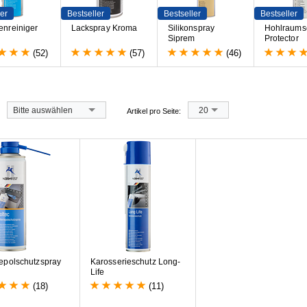
er
Bestseller
Bestseller
Bestseller
e
n
r
e
i
n
i
g
e
r
L
a
c
k
s
p
r
a
y
K
r
o
m
a
S
i
l
i
k
o
n
s
p
r
a
y
H
o
h
l
r
a
u
m
s
S
i
p
r
e
m
P
r
o
t
e
c
t
o
r
(52)
(57)
(46)
Bitte auswählen
20
Artikel pro Seite:
iepolschutzspray
Karosserieschutz Long-
Life
(18)
(11)