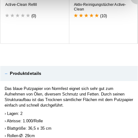
A
c
t
i
v
e
-
C
l
e
a
n
R
e
f
i
l
l
A
k
t
i
v
-
R
e
i
n
i
g
u
n
g
s
t
ü
c
h
e
r
A
c
t
i
v
e
-
C
l
e
a
n
(0)
(10)
–
Produktdetails
Das blaue Putzpapier von Normfest eignet sich sehr gut zum
Aufnehmen von Ölen, diversem Schmutz und Fetten. Durch seinen
Strukturaufbau ist das Trocknen sämtlicher Flächen mit dem Putzpapier
einfach und schnell durchgeführt.
Lagen: 2
Abrisse: 1.000/Rolle
Blattgröße: 36,5 x 35 cm
Rollen-Ø: 29cm