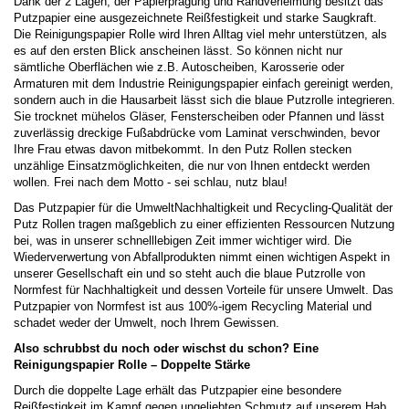
Dank der 2 Lagen, der Papierprägung und Randverleimung besitzt das
Putzpapier eine ausgezeichnete Reißfestigkeit und starke Saugkraft.
Die Reinigungspapier Rolle wird Ihren Alltag viel mehr unterstützen, als
es auf den ersten Blick anscheinen lässt. So können nicht nur
sämtliche Oberflächen wie z.B. Autoscheiben, Karosserie oder
Armaturen mit dem Industrie Reinigungspapier einfach gereinigt werden,
sondern auch in die Hausarbeit lässt sich die blaue Putzrolle integrieren.
Sie trocknet mühelos Gläser, Fensterscheiben oder Pfannen und lässt
zuverlässig dreckige Fußabdrücke vom Laminat verschwinden, bevor
Ihre Frau etwas davon mitbekommt. In den Putz Rollen stecken
unzählige Einsatzmöglichkeiten, die nur von Ihnen entdeckt werden
wollen. Frei nach dem Motto - sei schlau, nutz blau!
Das Putzpapier für die UmweltNachhaltigkeit und Recycling-Qualität der
Putz Rollen tragen maßgeblich zu einer effizienten Ressourcen Nutzung
bei, was in unserer schnelllebigen Zeit immer wichtiger wird. Die
Wiederverwertung von Abfallprodukten nimmt einen wichtigen Aspekt in
unserer Gesellschaft ein und so steht auch die blaue Putzrolle von
Normfest für Nachhaltigkeit und dessen Vorteile für unsere Umwelt. Das
Putzpapier von Normfest ist aus 100%-igem Recycling Material und
schadet weder der Umwelt, noch Ihrem Gewissen.
Also schrubbst du noch oder wischst du schon? Eine
Reinigungspapier Rolle – Doppelte Stärke
Durch die doppelte Lage erhält das Putzpapier eine besondere
Reißfestigkeit im Kampf gegen ungeliebten Schmutz auf unserem Hab