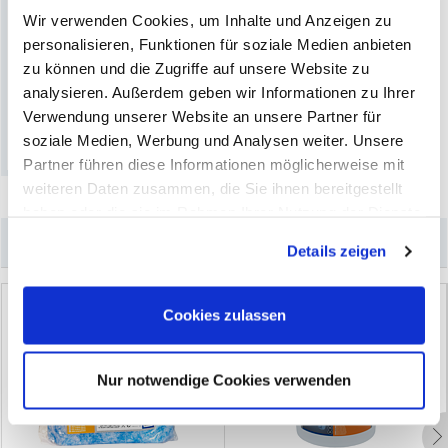
+
Wir verwenden Cookies, um Inhalte und Anzeigen zu
personalisieren, Funktionen für soziale Medien anbieten
H
a
l
t
e
r
u
n
g
f
ü
r
P
u
t
z
p
a
p
i
e
r
.
.
.
R
e
i
n
i
g
u
n
g
s
p
a
p
i
e
r
zu können und die Zugriffe auf unsere Website zu
(96)
analysieren. Außerdem geben wir Informationen zu Ihrer
(4)
Verwendung unserer Website an unsere Partner für
soziale Medien, Werbung und Analysen weiter. Unsere
Partner führen diese Informationen möglicherweise mit
weiteren Daten zusammen, die Sie ihnen bereitgestellt
haben oder die sie im Rahmen Ihrer Nutzung der Dienste
gesammelt haben. Sie geben Einwilligung zu unseren
–
Könnte Sie auch interessieren
Details zeigen
Cookies, wenn Sie unsere Webseite weiterhin nutzen.
Neu
Cookies zulassen
Nur notwendige Cookies verwenden