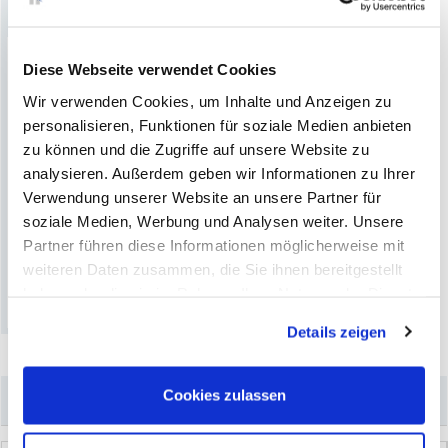
Aktuelles Produkt
Diese Webseite verwendet Cookies
Wir verwenden Cookies, um Inhalte und Anzeigen zu
personalisieren, Funktionen für soziale Medien anbieten
zu können und die Zugriffe auf unsere Website zu
+
analysieren. Außerdem geben wir Informationen zu Ihrer
Verwendung unserer Website an unsere Partner für
M
i
k
r
o
f
a
s
e
r
t
u
c
h
A
k
t
i
o
n
s
s
e
t
S
t
r
i
e
s
5
L
u
.
.
.
soziale Medien, Werbung und Analysen weiter. Unsere
(0)
Partner führen diese Informationen möglicherweise mit
(19)
weiteren Daten zusammen, die Sie ihnen bereitgestellt
haben oder die sie im Rahmen Ihrer Nutzung der Dienste
gesammelt haben. Sie geben Einwilligung zu unseren
Details zeigen
Cookies, wenn Sie unsere Webseite weiterhin nutzen.
Cookies zulassen
–
Könnte Sie auch interessieren