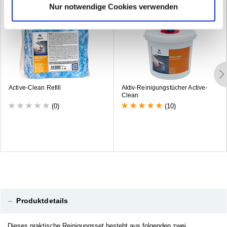
Neu
Nur notwendige Cookies verwenden
A
c
t
i
v
e
-
C
l
e
a
n
R
e
f
i
l
l
A
k
t
i
v
-
R
e
i
n
i
g
u
n
g
s
t
ü
c
h
e
r
A
c
t
i
v
e
-
C
l
e
a
n
(0)
(10)
–
Produktdetails
Dieses praktische Reinigungsset besteht aus folgenden zwei