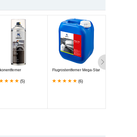
Bestseller
k
o
n
e
n
t
f
e
r
n
e
r
F
l
u
g
r
o
s
t
e
n
t
f
e
r
n
e
r
M
e
g
a
-
S
t
a
r
S
i
l
i
k
o
n
f
r
e
i
e
s
R
e
i
f
e
n
p
f
l
e
g
e
m
i
t
(5)
(6)