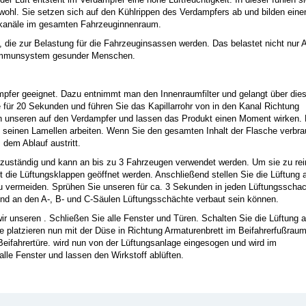
hl. Sie setzen sich auf den Kühlrippen des Verdampfers ab und bilden einen
ngskanäle im gesamten Fahrzeuginnenraum.
die zur Belastung für die Fahrzeuginsassen werden. Das belastet nicht nur Al
 Immunsystem gesunder Menschen.
ampfer geeignet. Dazu entnimmt man den Innenraumfilter und gelangt über di
 für 20 Sekunden und führen Sie das Kapillarrohr von in den Kanal Richtung
en unseren auf den Verdampfer und lassen das Produkt einen Moment wirken.
 seinen Lamellen arbeiten. Wenn Sie den gesamten Inhalt der Flasche verbra
 dem Ablauf austritt.
e zuständig und kann an bis zu 3 Fahrzeugen verwendet werden. Um sie zu rei
it die Lüftungsklappen geöffnet werden. Anschließend stellen Sie die Lüftung 
u vermeiden. Sprühen Sie unseren für ca. 3 Sekunden in jeden Lüftungsschac
und an den A-, B- und C-Säulen Lüftungsschächte verbaut sein können.
r unseren . Schließen Sie alle Fenster und Türen. Schalten Sie die Lüftung a
ie platzieren nun mit der Düse in Richtung Armaturenbrett im Beifahrerfußraum
Beifahrertüre. wird nun von der Lüftungsanlage eingesogen und wird im
lle Fenster und lassen den Wirkstoff ablüften.