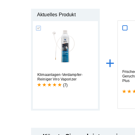
Aktuelles Produkt
+
F
r
i
s
c
h
e
K
l
i
m
a
a
n
l
a
g
e
n
-
V
e
r
d
a
m
p
f
e
r
-
G
e
r
u
c
h
R
e
i
n
i
g
e
r
V
i
r
o
V
a
p
o
r
i
z
e
r
P
l
u
s
(7)