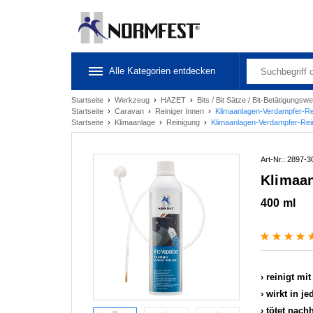
Alle Kategorien entdecken
Startseite
›
Werkzeug
›
HAZET
›
Bits / Bit Sätze / Bit-Betätigungs
Startseite
›
Caravan
›
Reiniger Innen
›
Klimaanlagen-Verdampfer-Rei
Startseite
›
Klimaanlage
›
Reinigung
›
Klimaanlagen-Verdampfer-Rein
Art-Nr.: 2897-3
Klimaan
400 ml
reinigt mi
wirkt in j
tötet nach