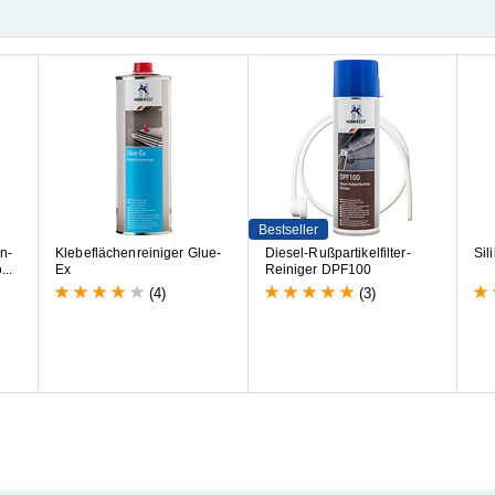
Bestseller
n
-
K
l
e
b
e
f
l
ä
c
h
e
n
r
e
i
n
i
g
e
r
G
l
u
e
-
D
i
e
s
e
l
-
R
u
ß
p
a
r
t
i
k
e
l
f
i
l
t
e
r
-
S
i
l
i
o
.
.
.
E
x
R
e
i
n
i
g
e
r
D
P
F
1
0
0
(4)
(3)