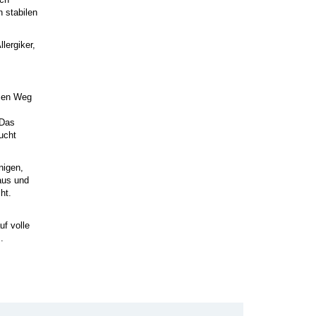
 stabilen
lergiker,
esen Weg
 Das
ucht
nigen,
aus und
ht.
uf volle
.