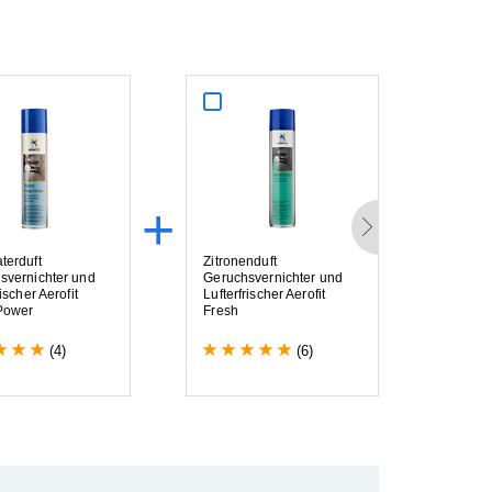
+
+
a
t
e
r
d
u
f
t
Z
i
t
r
o
n
e
n
d
u
f
t
E
r
s
a
t
z
h
s
v
e
r
n
i
c
h
t
e
r
u
n
d
G
e
r
u
c
h
s
v
e
r
n
i
c
h
t
e
r
u
n
d
i
s
c
h
e
r
A
e
r
o
f
i
t
L
u
f
t
e
r
f
r
i
s
c
h
e
r
A
e
r
o
f
i
t
P
o
w
e
r
F
r
e
s
h
(4)
(6)