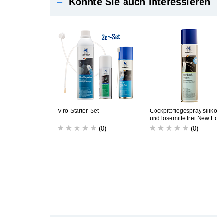
–
Könnte Sie auch interessieren
V
i
r
o
S
t
a
r
t
e
r
-
S
e
t
C
o
c
k
p
i
t
p
f
l
e
g
e
s
p
r
a
y
s
i
l
i
k
o
u
n
d
l
ö
s
e
m
i
t
t
e
l
f
r
e
i
N
e
w
L
(0)
(0)