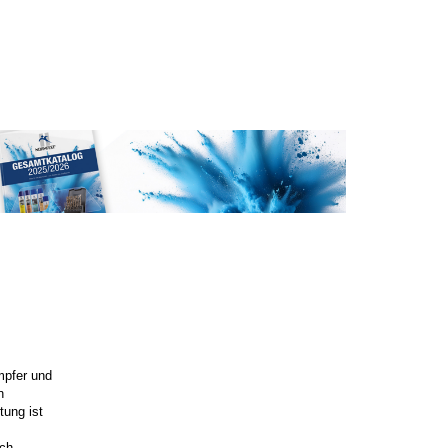
mpfer und
n
tung ist
ich