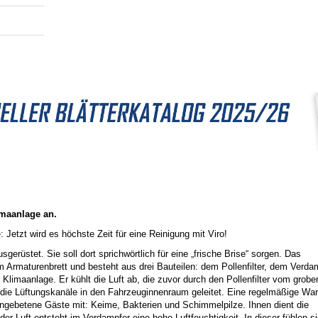
imaanlage an.
 Jetzt wird es höchste Zeit für eine Reinigung mit Viro!
gerüstet. Sie soll dort sprichwörtlich für eine „frische Brise“ sorgen. Das
Armaturenbrett und besteht aus drei Bauteilen: dem Pollenfilter, dem Verda
Klimaanlage. Er kühlt die Luft ab, die zuvor durch den Pollenfilter vom grobe
 die Lüftungskanäle in den Fahrzeuginnenraum geleitet. Eine regelmäßige War
ngebetene Gäste mit: Keime, Bakterien und Schimmelpilze. Ihnen dient die
der Luft entsteht im Verdampfer eine hohe Luftfeuchtigkeit. In dieser fühlen s