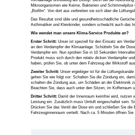
Mikroorganismen wie Keime, Bakterien und Schimmelpilze wo
„Biofilm“. Von dort aus verbreiten sie sich über die Lüftu
Das Resultat sind üble und gesundheitsschädliche Gerüche, 
Asthmatiker und Kleinkinder, sondern schwächt auch das
Wie wendet man unsere Klima-Service Produkte an?
Erster Schritt:
Unser ist speziell für den Einsatz am Verd
an den Verdampfer der Klimaanlage. Schütteln Sie die Dose
Verdampfer ein. Nun sprühen Sie in 10 Sekunden Intervall
Produkt muss sich durch den relativ dicken Verdampfer und
haben, prüfen Sie, ob unter dem Fahrzeug der Wirkstoff aus
Zweiter Schritt:
Unser ergiebiger ist für die Lüftungskanäl
gehen Sie wie folgt vor: Schalten Sie die Zündung ein, dam
schalten die Zündung aus, um Schäden an der Elektronik z
Beachten Sie, dass auch unter den Sitzen, im Kofferraum 
Dritter Schritt:
Damit der Innenraum keimfrei wird, nutzen wi
Leistung ein. Zusätzlich muss Umluft eingeschaltet sein. S
Drücken Sie das Ventil der Dose ein und schließen Sie die 
Fahrzeuginnenraum verteilt. Nach ca. 5 Minuten öffnen Sie a