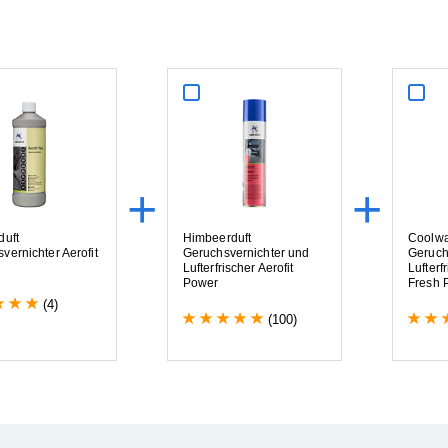
+
+
d
u
f
t
H
i
m
b
e
e
r
d
u
f
t
C
o
o
l
w
s
v
e
r
n
i
c
h
t
e
r
A
e
r
o
f
i
t
G
e
r
u
c
h
s
v
e
r
n
i
c
h
t
e
r
u
n
d
G
e
r
u
c
L
u
f
t
e
r
f
r
i
s
c
h
e
r
A
e
r
o
f
i
t
L
u
f
t
e
r
f
r
P
o
w
e
r
F
r
e
s
h
(4)
(100)