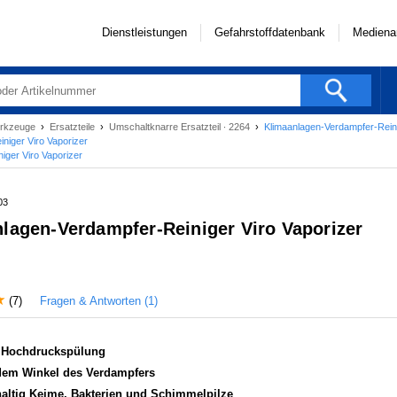
Dienstleistungen
Gefahrstoffdatenbank
Mediena
werkzeuge
›
Ersatzteile
›
Umschaltknarre Ersatzteil ∙ 2264
›
Klimaanlagen-Verdampfer-Reini
niger Viro Vaporizer
iger Viro Vaporizer
03
lagen-Verdampfer-Reiniger Viro Vaporizer
Fragen & Antworten (1)
(7)
t Hochdruckspülung
edem Winkel des Verdampfers
haltig Keime, Bakterien und Schimmelpilze