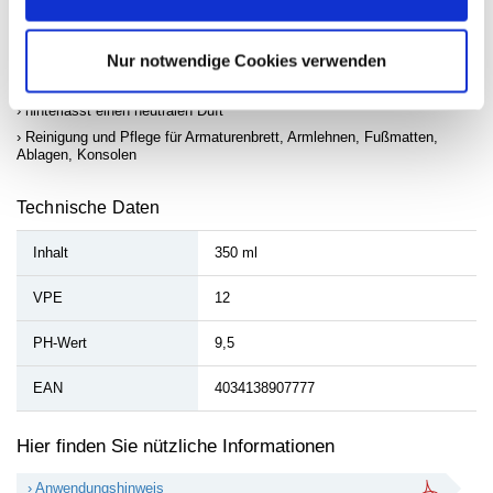
silikon- und lösemittelfrei
feinstaubbindend
antistatisch
Nur notwendige Cookies verwenden
hinterlässt einen seidenmatten Glanz
hinterlässt einen neutralen Duft
Reinigung und Pflege für Armaturenbrett, Armlehnen, Fußmatten,
Ablagen, Konsolen
Technische Daten
Inhalt
350 ml
VPE
12
PH-Wert
9,5
EAN
4034138907777
Hier finden Sie nützliche Informationen
› Anwendungshinweis