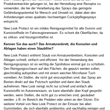
Produktentwickler gelungen ist, bei der Herstellung eine Rezeptur zu
verwenden, die bei der Verarbeitung des Sprays das geringste
Gefährdungspotential für Mensch und Umwelt ist, dabei aber den
Anforderungen eines qualitativ hochwertigen Cockpitpflegesprays
entspricht.
New Look Protect ist ein mildes Reinigungsmittel für alle Gummi und
Kunststoffteile im Fahrzeuginnenraum. Es schont die Oberflächen, da
es silikon- und lösungsmittelfrei ist.
Kennen Sie das auch? Das Armaturenbrett, die Konsolen und
Ablagen haben einen Staubfilm?
New Look Protect entfernt Staub von Armaturenbrettern, Konsolen und
Ablagen schnell, einfach und effizient. Vor der Verwendung des
Reinigungssprays ist es wichtig die Sprühdose einmal gut zu schütteln.
Den Reinigungsschaum auf den Flächen, die geputzt werden sollen,
gleichmäßig aufsprühen und mit einem weichen Microfaser Tuch
verreiben. An Stellen, die nicht gut einzusprühen sind, das Spray am
Besten direkt auf das Putztuch sprühen und dann den Staub
aufnehmen. New Look reinigt nicht nur schnell und einfach alle
Kunststoffe im Autoinnenraum, es kann ebenfalls über Kopf gesprüht
werden, wenn Stellen, die nicht gut zu erreichen sind, gesäubert
werden. z.B. im Bereich der Pedalen oder unten an den Sitzen. Ein
weiterer Vorteil von New Look Protect ist der Einsatz bei allen
Gummiteilen, die sich ebenfalls problemlos und nachhaltig reinigen und