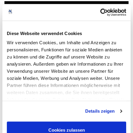
Diese Webseite verwendet Cookies
Wir verwenden Cookies, um Inhalte und Anzeigen zu
personalisieren, Funktionen für soziale Medien anbieten
zu können und die Zugriffe auf unsere Website zu
analysieren. Außerdem geben wir Informationen zu Ihrer
Verwendung unserer Website an unsere Partner für
soziale Medien, Werbung und Analysen weiter. Unsere
New Look Protect dient der milden Reinigung und hochwertigen Pflege
und Auffrischung der Gummi-, Kunststoff-, Kunstleder- und
Partner führen diese Informationen möglicherweise mit
Naturlederausstattung im gesamten Innenraum von Kraftfahrzeugen.
weiteren Daten zusammen, die Sie ihnen bereitgestellt
Das Cockpitpflegespray erzeugt auf Oberflächen, wie Armaturenbrett,
haben oder die sie im Rahmen Ihrer Nutzung der Dienste
Armlehnen, Konsolen, Ablagen einen seidenmatten Glanz, wirkt
feinstaubbindend, antistatisch und schützt behandelte Flächen vor
gesammelt haben. Sie geben Einwilligung zu unseren
Alterung (z. B. vor dem Verspröden und Ausbleichen) durch intensives
Details zeigen
Cookies, wenn Sie unsere Webseite weiterhin nutzen.
Sonnenlicht. Die behandelten Oberflächen bleiben länger staubfrei, der
zugesetzte Duftstoff verleiht dem Innenraum einen sympathischen
Charakter.
Cookies zulassen