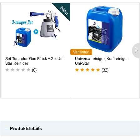
Neu
Varianten
S
e
t
:
T
o
r
n
a
d
o
r
-
G
u
n
B
l
a
c
k
+
2
×
U
n
i
-
U
n
i
v
e
r
s
a
l
r
e
i
n
i
g
e
r
,
K
r
a
f
t
r
e
i
n
i
g
e
r
S
t
a
r
R
e
i
n
i
g
e
r
U
n
i
-
S
t
a
r
(0)
(32)
–
Produktdetails