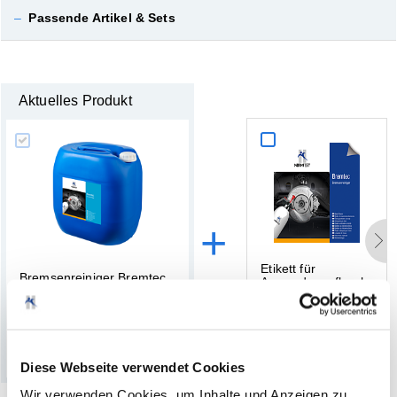
–
Passende Artikel & Sets
Aktuelles Produkt
+
E
t
i
k
e
t
t
f
ü
r
B
r
e
m
s
e
n
r
e
i
n
i
g
e
r
B
r
e
m
t
e
c
A
n
w
e
n
d
u
n
g
s
f
l
a
s
c
h
e
n
(36)
(0)
Diese Webseite verwendet Cookies
Wir verwenden Cookies, um Inhalte und Anzeigen zu