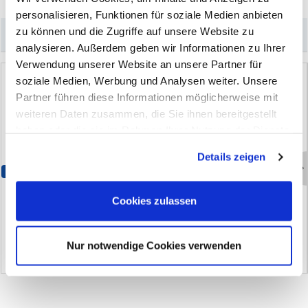
personalisieren, Funktionen für soziale Medien anbieten
zu können und die Zugriffe auf unsere Website zu
–
Könnte Sie auch interessieren
analysieren. Außerdem geben wir Informationen zu Ihrer
Verwendung unserer Website an unsere Partner für
soziale Medien, Werbung und Analysen weiter. Unsere
Partner führen diese Informationen möglicherweise mit
weiteren Daten zusammen, die Sie ihnen bereitgestellt
haben oder die sie im Rahmen Ihrer Nutzung der Dienste
gesammelt haben. Sie geben Einwilligung zu unseren
Details zeigen
Cookies, wenn Sie unsere Webseite weiterhin nutzen.
Bestseller
B
r
e
m
s
e
n
r
e
i
n
i
g
e
r
M
C
-
1
B
r
e
m
t
e
c
C
l
e
a
n
Cookies zulassen
(52)
(0)
Nur notwendige Cookies verwenden