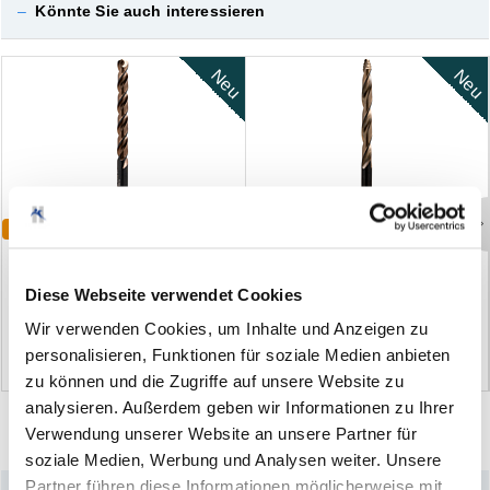
–
Könnte Sie auch interessieren
Neu
Neu
Varianten
Varianten
S
T
R
A
T
U
S
H
P
3
H
S
S
S
p
i
r
a
l
b
o
h
r
e
r
N
F
T
i
t
a
n
6
,
8
M
M
Diese Webseite verwendet Cookies
(0)
(0)
Wir verwenden Cookies, um Inhalte und Anzeigen zu
personalisieren, Funktionen für soziale Medien anbieten
zu können und die Zugriffe auf unsere Website zu
analysieren. Außerdem geben wir Informationen zu Ihrer
Verwendung unserer Website an unsere Partner für
soziale Medien, Werbung und Analysen weiter. Unsere
Partner führen diese Informationen möglicherweise mit