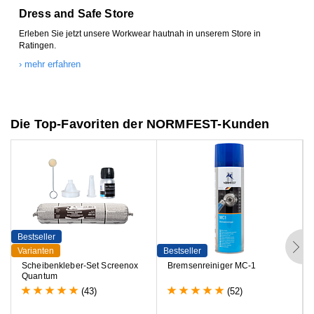
Dress and Safe Store
Erleben Sie jetzt unsere Workwear hautnah in unserem Store in
Ratingen.
› mehr erfahren
Die Top-Favoriten der NORMFEST-Kunden
Bestseller
B
Varianten
Bestseller
V
S
c
h
e
i
b
e
n
k
l
e
b
e
r
-
S
e
t
S
c
r
e
e
n
o
x
B
r
e
m
s
e
n
r
e
i
n
i
g
e
r
M
C
-
1
Q
u
a
n
t
u
m
(43)
(52)