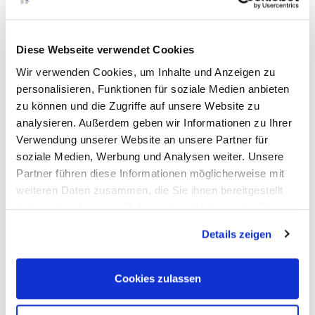
Diese Webseite verwendet Cookies
Wir verwenden Cookies, um Inhalte und Anzeigen zu
personalisieren, Funktionen für soziale Medien anbieten
zu können und die Zugriffe auf unsere Website zu
analysieren. Außerdem geben wir Informationen zu Ihrer
Verwendung unserer Website an unsere Partner für
soziale Medien, Werbung und Analysen weiter. Unsere
PV-Anlage mit 970m²
Partner führen diese Informationen möglicherweise mit
weiteren Daten zusammen, die Sie ihnen bereitgestellt
Bei Normfest verstehen wir Nachhaltigkeit nicht als Trend, sondern als
Verpflichtung.
haben oder die sie im Rahmen Ihrer Nutzung der Dienste
› mehr erfahren
gesammelt haben. Sie geben Einwilligung zu unseren
Details zeigen
Cookies, wenn Sie unsere Webseite weiterhin nutzen.
Cookies zulassen