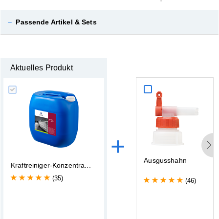
–
Passende Artikel & Sets
Aktuelles Produkt
+
A
u
s
g
u
s
s
h
a
h
n
K
r
a
f
t
r
e
i
n
i
g
e
r
-
K
o
n
z
e
n
t
r
a
.
.
.
(35)
(46)