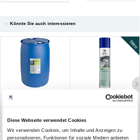
–
Könnte Sie auch interessieren
Neu
S
p
e
z
i
a
l
W
a
s
c
h
s
h
a
m
p
o
o
f
ü
r
O
p
a
l
U
n
i
v
e
r
s
a
l
-
S
c
h
n
e
l
l
r
e
i
n
i
g
e
r
N
u
t
z
f
a
h
r
z
e
u
g
e
T
r
u
c
k
W
a
s
h
4
0
0
m
l
(0)
(0)
Diese Webseite verwendet Cookies
Wir verwenden Cookies, um Inhalte und Anzeigen zu
personalisieren, Funktionen für soziale Medien anbieten