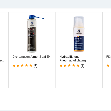
D
i
c
h
t
u
n
g
s
e
n
t
f
e
r
n
e
r
S
e
a
l
-
E
x
H
y
d
r
a
u
l
i
k
-
u
n
d
F
l
ä
e
c
t
P
n
e
u
m
a
t
i
k
d
i
c
h
t
u
n
g
(6)
(1)