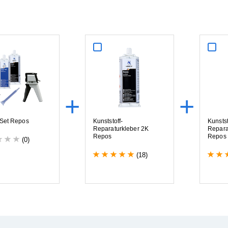
+
+
S
e
t
R
e
p
o
s
K
u
n
s
t
s
t
o
f
f
-
K
u
n
s
t
s
R
e
p
a
r
a
t
u
r
k
l
e
b
e
r
2
K
R
e
p
a
r
R
e
p
o
s
R
e
p
o
s
(0)
(18)