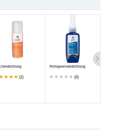
c
h
e
n
d
i
c
h
t
u
n
g
R
o
h
r
g
e
w
i
n
d
e
d
i
c
h
t
u
n
g
B
u
c
h
s
e
n
-
u
n
d
L
a
g
e
r
b
e
f
e
s
t
i
g
u
(2)
(0)