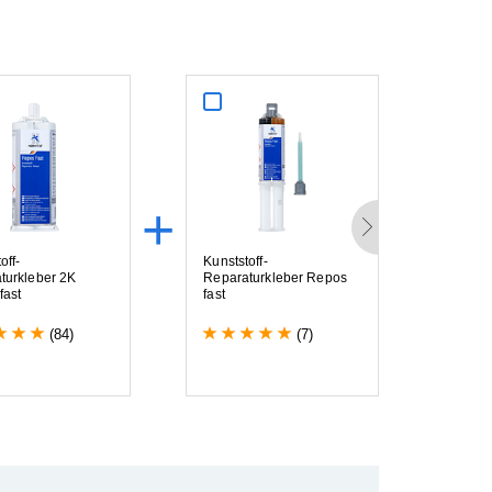
+
+
t
o
f
f
-
K
u
n
s
t
s
t
o
f
f
-
S
t
r
u
k
t
a
t
u
r
k
l
e
b
e
r
2
K
R
e
p
a
r
a
t
u
r
k
l
e
b
e
r
R
e
p
o
s
M
M
A
f
a
s
t
f
a
s
t
(84)
(7)