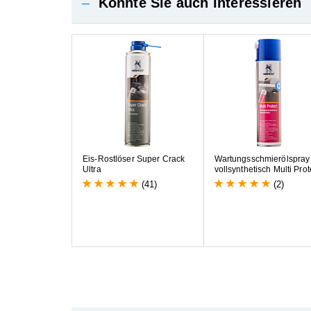
–
Könnte Sie auch interessieren
E
i
s
-
R
o
s
t
l
ö
s
e
r
S
u
p
e
r
C
r
a
c
k
W
a
r
t
u
n
g
s
s
c
h
m
i
e
r
ö
l
s
p
r
a
y
U
l
t
r
a
v
o
l
l
s
y
n
t
h
e
t
i
s
c
h
M
u
l
t
i
P
r
o
t
(41)
(2)