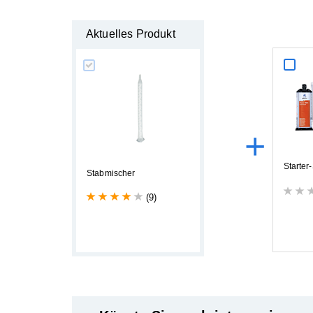
Aktuelles Produkt
+
S
t
a
r
t
e
r
-
S
t
a
b
m
i
s
c
h
e
r
(9)