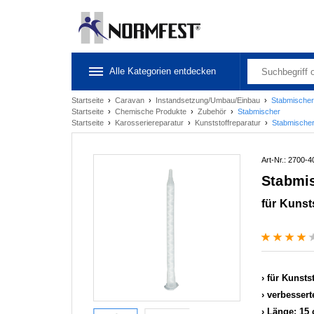
Alle Kategorien entdecken
Startseite
›
Caravan
›
Instandsetzung/Umbau/Einbau
›
Stabmischer
Startseite
›
Chemische Produkte
›
Zubehör
›
Stabmischer
Startseite
›
Karosseriereparatur
›
Kunststoffreparatur
›
Stabmische
Art-Nr.: 2700-4
Stabmi
für Kunst
für Kunsts
verbessert
Länge: 15