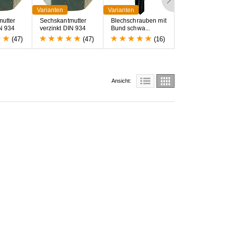
Varianten
Varianten
Varianten
m
u
t
t
e
r
S
e
c
h
s
k
a
n
t
m
u
t
t
e
r
B
l
e
c
h
s
c
h
r
a
u
b
e
n
m
i
t
B
u
n
d
s
c
h
r
a
u
b
e
N
9
3
4
v
e
r
z
i
n
k
t
D
I
N
9
3
4
B
u
n
d
s
c
h
w
a
.
.
.
9
6
8
s
c
h
w
a
.
.
.
(47)
(47)
(16)
Ansicht: