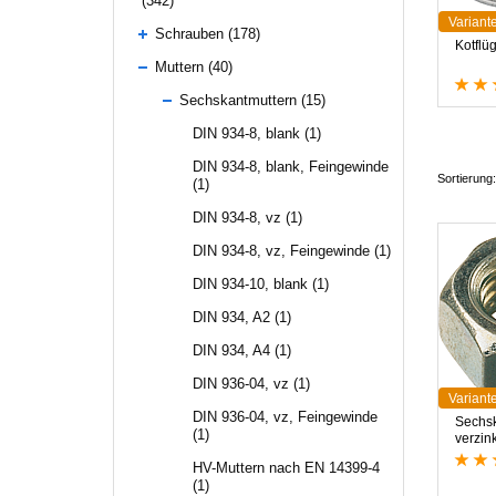
(342)
Variant
Schrauben (178)
K
o
t
f
l
ü
Muttern (40)
Sechskantmuttern (15)
DIN 934-8, blank (1)
DIN 934-8, blank, Feingewinde
Sortierung:
(1)
DIN 934-8, vz (1)
DIN 934-8, vz, Feingewinde (1)
DIN 934-10, blank (1)
DIN 934, A2 (1)
DIN 934, A4 (1)
DIN 936-04, vz (1)
Variant
DIN 936-04, vz, Feingewinde
Sechsk
(1)
verzin
HV-Muttern nach EN 14399-4
(1)