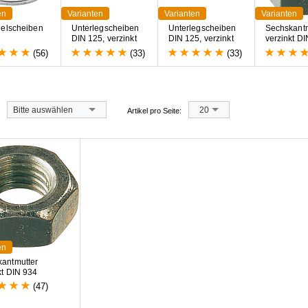
en
Varianten
Varianten
Varianten
g
e
l
s
c
h
e
i
b
e
n
U
n
t
e
r
l
e
g
s
c
h
e
i
b
e
n
U
n
t
e
r
l
e
g
s
c
h
e
i
b
e
n
S
e
c
h
s
k
a
n
t
D
I
N
1
2
5
,
v
e
r
z
i
n
k
t
D
I
N
1
2
5
,
v
e
r
z
i
n
k
t
v
e
r
z
i
n
k
t
D
I
(56)
(33)
(33)
Bitte auswählen
20
Artikel pro Seite:
en
antmutter
kt DIN 934
(47)