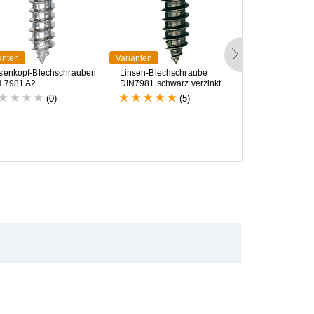
anten
Varianten
Varianten
s
e
n
k
o
p
f
-
B
l
e
c
h
s
c
h
r
a
u
b
e
n
L
i
n
s
e
n
-
B
l
e
c
h
s
c
h
r
a
u
b
e
L
i
n
s
e
n
k
o
p
f
-
B
l
e
N
7
9
8
1
A
2
D
I
N
7
9
8
1
s
c
h
w
a
r
z
v
e
r
z
i
n
k
t
D
I
N
8
0
4
1
v
e
r
z
i
(0)
(5)