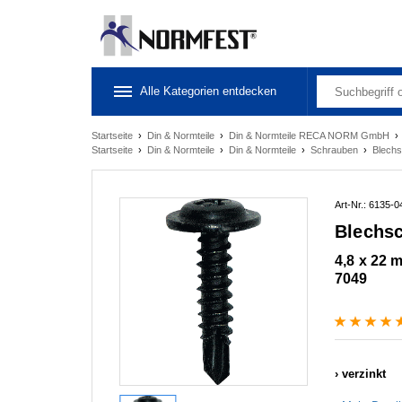
Alle Kategorien entdecken
Startseite
›
Din & Normteile
›
Din & Normteile RECA NORM GmbH
Startseite
›
Din & Normteile
›
Din & Normteile
›
Schrauben
›
Blech
Art-Nr.: 6135-0
Blechsc
4,8 x 22 m
7049
verzinkt