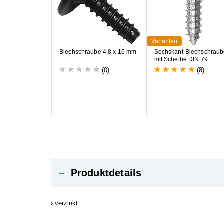
Varianten
B
l
e
c
h
s
c
h
r
a
u
b
e
4
,
8
x
1
6
m
m
S
e
c
h
s
k
a
n
t
-
B
l
e
c
h
s
c
h
r
a
u
b
m
i
t
S
c
h
e
i
b
e
D
I
N
7
9
.
.
.
(0)
(8)
–
Produktdetails
verzinkt