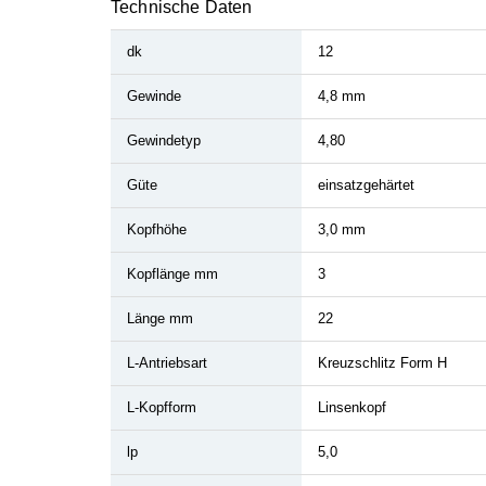
Technische Daten
dk
12
Gewinde
4,8 mm
Gewindetyp
4,80
Güte
einsatzgehärtet
Kopfhöhe
3,0 mm
Kopflänge mm
3
Länge mm
22
L-Antriebsart
Kreuzschlitz Form H
L-Kopfform
Linsenkopf
lp
5,0