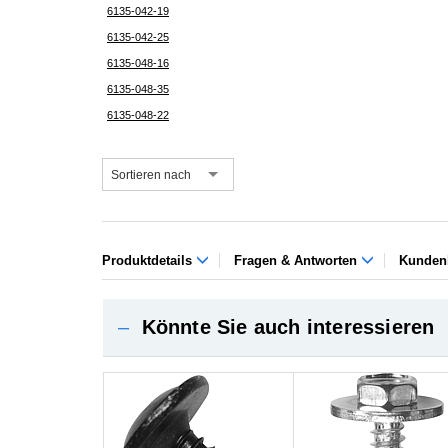
6135-042-19
6135-042-25
6135-048-16
6135-048-35
6135-048-22
Sortieren nach
Produktdetails
Fragen & Antworten
Kunden
–
Könnte Sie auch interessieren