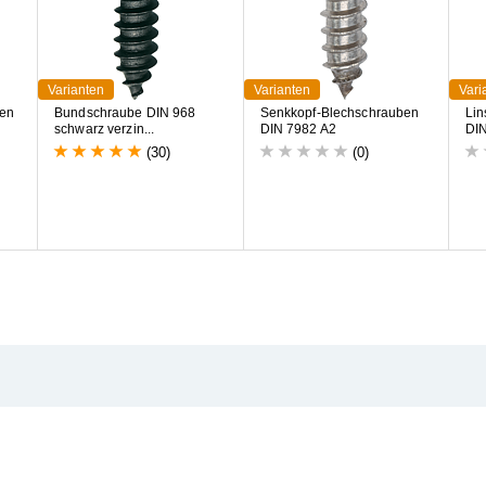
Varianten
Varianten
Vari
e
n
B
u
n
d
s
c
h
r
a
u
b
e
D
I
N
9
6
8
S
e
n
k
k
o
p
f
-
B
l
e
c
h
s
c
h
r
a
u
b
e
n
L
i
n
s
c
h
w
a
r
z
v
e
r
z
i
n
.
.
.
D
I
N
7
9
8
2
A
2
D
I
(30)
(0)