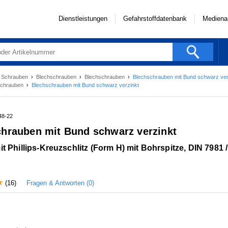
Dienstleistungen
Gefahrstoffdatenbank
Mediena
›
Schrauben
›
Blechschrauben
›
Blechschrauben
›
Blechschrauben mit Bund schwarz ver
schrauben
›
Blechschrauben mit Bund schwarz verzinkt
48-22
hrauben mit Bund schwarz verzinkt
it Phillips-Kreuzschlitz (Form H) mit Bohrspitze, DIN 7981 
Fragen & Antworten (0)
(16)