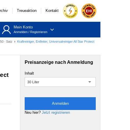
rchiv
Treueaktion
Kontakt
Mein Konto
Anmelden
/
Registrieren
850 ∙ Satz
›
Kraftreiniger, Entfetter, Universalreiniger All Star Protect
Preisanzeige nach Anmeldung
Inhalt
tect
30 Liter
Anmelden
Neu hier?
Jetzt registrieren