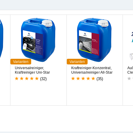
Varianten
Varianten
U
n
i
v
e
r
s
a
l
r
e
i
n
i
g
e
r
,
K
r
a
f
t
r
e
i
n
i
g
e
r
-
K
o
n
z
e
n
t
r
a
t
,
A
u
K
r
a
f
t
r
e
i
n
i
g
e
r
U
n
i
-
S
t
a
r
U
n
i
v
e
r
s
a
l
r
e
i
n
i
g
e
r
A
l
l
-
S
t
a
r
C
l
(32)
(35)