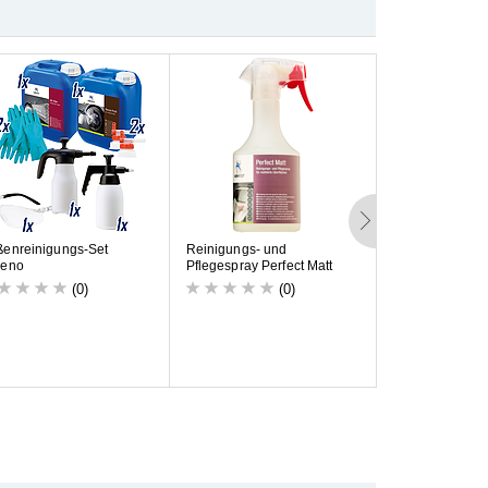
ß
e
n
r
e
i
n
i
g
u
n
g
s
-
S
e
t
R
e
i
n
i
g
u
n
g
s
-
u
n
d
R
e
i
f
e
n
p
f
l
e
g
e
c
r
e
e
n
o
P
f
l
e
g
e
s
p
r
a
y
P
e
r
f
e
c
t
M
a
t
t
W
h
e
e
l
P
r
o
t
e
c
t
(0)
(0)