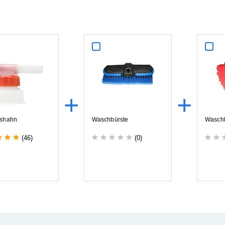
+
+
s
h
a
h
n
W
a
s
c
h
b
ü
r
s
t
e
W
a
s
c
h
(46)
(0)