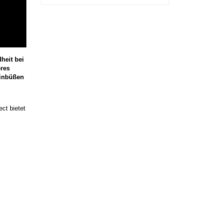
heit bei
eres
einbüßen
ect bietet