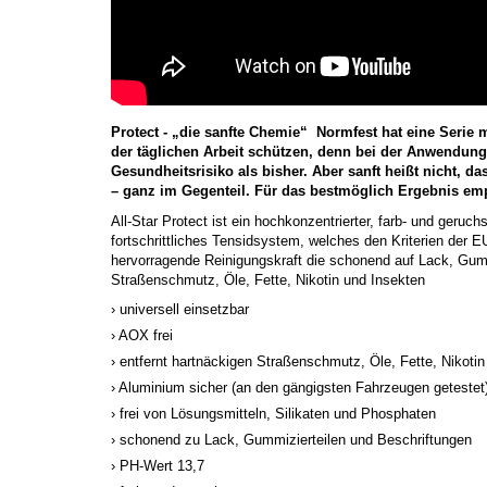
Protect - „die sanfte Chemie“ Normfest hat eine Seri
der täglichen Arbeit schützen, denn bei der Anwendung
Gesundheitsrisiko als bisher. Aber sanft heißt nicht, d
– ganz im Gegenteil. Für das bestmöglich Ergebnis emp
All-Star Protect ist ein hochkonzentrierter, farb- und geruc
fortschrittliches Tensidsystem, welches den Kriterien der EU 
hervorragende Reinigungskraft die schonend auf Lack, Gumm
Straßenschmutz, Öle, Fette, Nikotin und Insekten
universell einsetzbar
AOX frei
entfernt hartnäckigen Straßenschmutz, Öle, Fette, Nikotin
Aluminium sicher (an den gängigsten Fahrzeugen getestet
frei von Lösungsmitteln, Silikaten und Phosphaten
schonend zu Lack, Gummizierteilen und Beschriftungen
PH-Wert 13,7