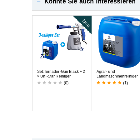
–
Könnte Sie auch interessieren
Neu
S
e
t
:
T
o
r
n
a
d
o
r
-
G
u
n
B
l
a
c
k
+
2
A
g
r
a
r
-
u
n
d
×
U
n
i
-
S
t
a
r
R
e
i
n
i
g
e
r
L
a
n
d
m
a
s
c
h
i
n
e
n
r
e
i
n
i
g
e
r
(0)
(1)