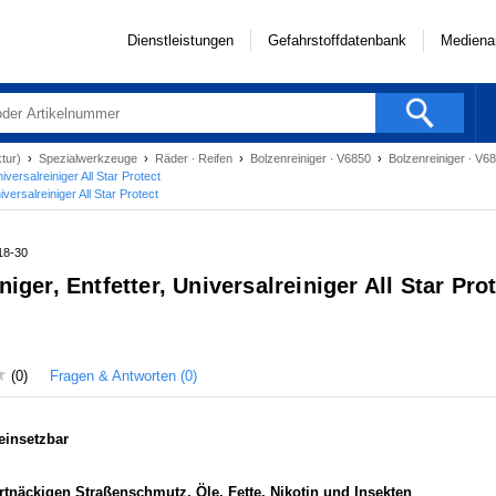
Dienstleistungen
Gefahrstoffdatenbank
Mediena
ktur)
›
Spezialwerkzeuge
›
Räder ∙ Reifen
›
Bolzenreiniger ∙ V6850
›
Bolzenreiniger ∙ V6
niversalreiniger All Star Protect
niversalreiniger All Star Protect
18-30
niger, Entfetter, Universalreiniger All Star Pro
Fragen & Antworten (0)
(0)
 einsetzbar
artnäckigen Straßenschmutz, Öle, Fette, Nikotin und Insekten