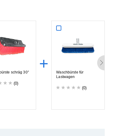
+
+
b
ü
r
s
t
e
s
c
h
r
ä
g
3
0
°
W
a
s
c
h
b
ü
r
s
t
e
f
ü
r
T
e
l
e
s
k
L
a
s
t
w
a
g
e
n
(0)
(0)