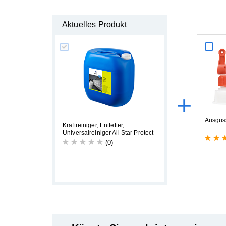
Aktuelles Produkt
+
A
u
s
g
u
s
K
r
a
f
t
r
e
i
n
i
g
e
r
,
E
n
t
f
e
t
t
e
r
,
U
n
i
v
e
r
s
a
l
r
e
i
n
i
g
e
r
A
l
l
S
t
a
r
P
r
o
t
e
c
t
(0)