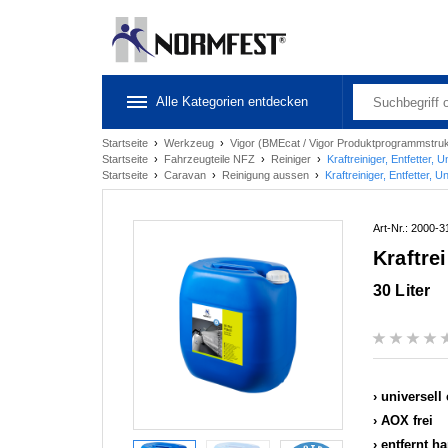
Alle Kategorien entdecken
Startseite
›
Werkzeug
›
Vigor (BMEcat / Vigor Produktprogrammstru
Startseite
›
Fahrzeugteile NFZ
›
Reiniger
›
Kraftreiniger, Entfetter, U
Startseite
›
Caravan
›
Reinigung aussen
›
Kraftreiniger, Entfetter, U
Art-Nr.: 2000-3
Kraftrei
30 Liter
universell
AOX frei
entfernt h