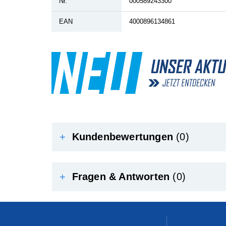
Nr.
000589243300
EAN
4000896134861
+
Kundenbewertungen
(0)
+
Fragen & Antworten
(0)