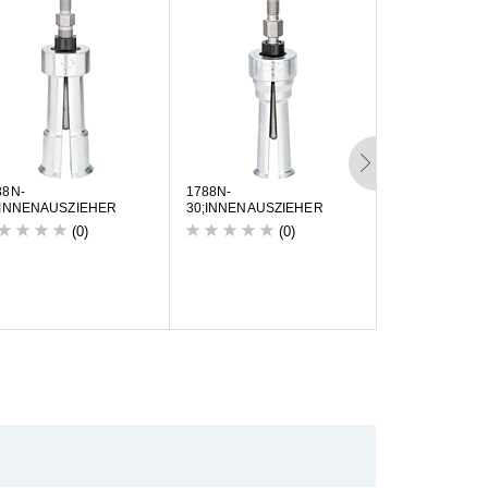
8
8
N
-
1
7
8
8
N
-
1
7
8
8
N
-
I
N
N
E
N
A
U
S
Z
I
E
H
E
R
3
0
;
I
N
N
E
N
A
U
S
Z
I
E
H
E
R
3
5
;
I
N
N
E
N
A
U
S
(0)
(0)