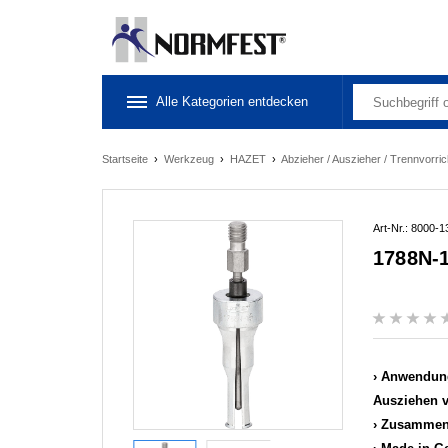
Alle Kategorien entdecken
Startseite
›
Werkzeug
›
HAZET
›
Abzieher / Auszieher / Trennvorr
Art-Nr.: 8000-
1788N-
Anwendun
Ausziehen 
Zusammen 