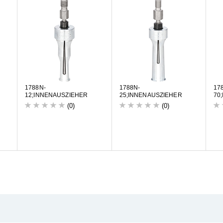
1
7
8
8
N
-
1
7
8
8
N
-
1
7
1
2
;
I
N
N
E
N
A
U
S
Z
I
E
H
E
R
2
5
;
I
N
N
E
N
A
U
S
Z
I
E
H
E
R
7
0
;
(0)
(0)