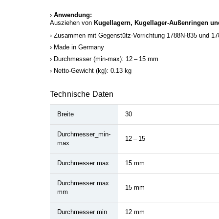
Anwendung:
Ausziehen von
Kugellagern, Kugellager-Außenringen u
Zusammen mit Gegenstütz-Vorrichtung 1788N-835 und 1
Made in Germany
Durchmesser (min-max): 12 – 15 mm
Netto-Gewicht (kg): 0.13 kg
Technische Daten
Breite
30
Durchmesser_min-
12 – 15
max
Durchmesser max
15 mm
Durchmesser max
15 mm
mm
Durchmesser min
12 mm