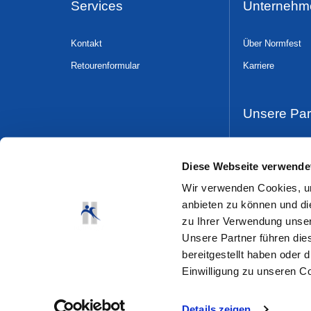
Services
Unternehm
Kontakt
Über Normfest
Retourenformular
Karriere
Unsere Par
Dress & Safe
Diese Webseite verwende
Wir verwenden Cookies, um
anbieten zu können und di
zu Ihrer Verwendung unser
Unsere Partner führen die
bereitgestellt haben oder
Einwilligung zu unseren C
Details zeigen
© 2026 Normfest GmbH
Siemensstr. 23
42551 Velber