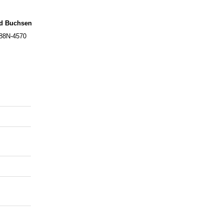
nd Buchsen
788N-4570