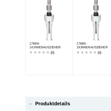
1
7
8
8
N
-
1
7
8
8
N
-
1
4
;
I
N
N
E
N
A
U
S
Z
I
E
H
E
R
1
9
;
I
N
N
E
N
A
U
S
Z
I
E
H
E
R
(0)
(0)
–
Produktdetails