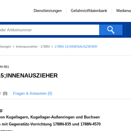
Dienstleistungen
Gefahrstoffdatenbank
Mediena
ichtungen
›
Innenauszieher ∙ 1788N
›
1788N-15;INNENAUSZIEHER
134-861
15;INNENAUSZIEHER
Fragen & Antworten (0)
(0)
g:
von
Kugellagern, Kugellager-Außenringen und Buchsen
mit Gegenstütz-Vorrichtung 1788N-835 und 1788N-4570