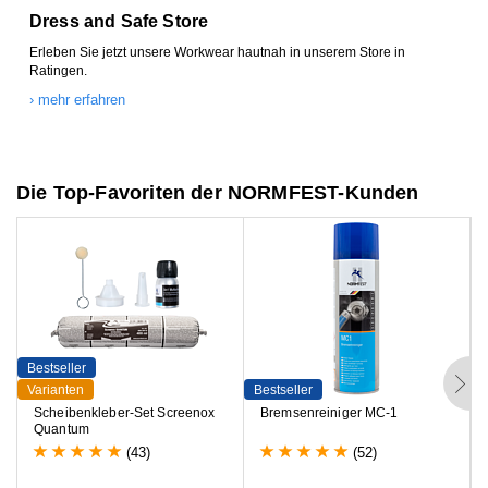
Dress and Safe Store
Erleben Sie jetzt unsere Workwear hautnah in unserem Store in
Ratingen.
› mehr erfahren
Die Top-Favoriten der NORMFEST-Kunden
Bestseller
B
Varianten
Bestseller
V
S
c
h
e
i
b
e
n
k
l
e
b
e
r
-
S
e
t
S
c
r
e
e
n
o
x
B
r
e
m
s
e
n
r
e
i
n
i
g
e
r
M
C
-
1
Q
u
a
n
t
u
m
(43)
(52)