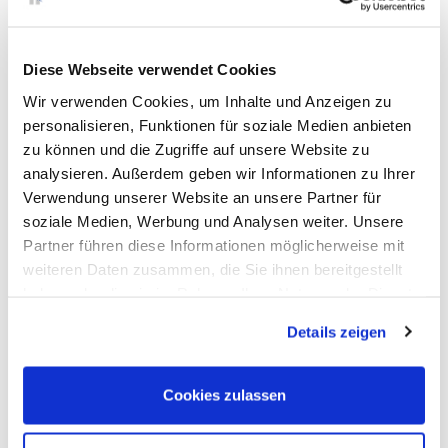
Diese Webseite verwendet Cookies
Wir verwenden Cookies, um Inhalte und Anzeigen zu
personalisieren, Funktionen für soziale Medien anbieten
zu können und die Zugriffe auf unsere Website zu
analysieren. Außerdem geben wir Informationen zu Ihrer
Verwendung unserer Website an unsere Partner für
soziale Medien, Werbung und Analysen weiter. Unsere
PV-Anlage mit 970m²
Partner führen diese Informationen möglicherweise mit
weiteren Daten zusammen, die Sie ihnen bereitgestellt
Bei Normfest verstehen wir Nachhaltigkeit nicht als Trend, sondern als
Verpflichtung.
haben oder die sie im Rahmen Ihrer Nutzung der Dienste
gesammelt haben. Sie geben Einwilligung zu unseren
› mehr erfahren
Details zeigen
Cookies, wenn Sie unsere Webseite weiterhin nutzen.
Cookies zulassen