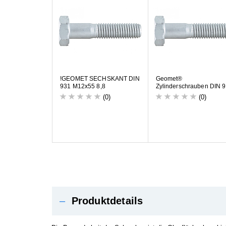
!
G
E
O
M
E
T
S
E
C
H
S
K
A
N
T
D
I
N
G
e
o
m
e
t
®
9
3
1
M
1
2
x
5
5
8
,
8
Z
y
l
i
n
d
e
r
s
c
h
r
a
u
b
e
n
D
I
N
9
(0)
(0)
–
Produktdetails