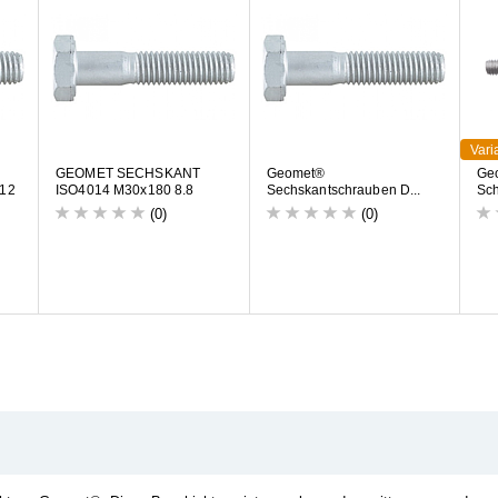
Vari
G
E
O
M
E
T
S
E
C
H
S
K
A
N
T
G
e
o
m
e
t
®
G
e
1
2
I
S
O
4
0
1
4
M
3
0
x
1
8
0
8
.
8
S
e
c
h
s
k
a
n
t
s
c
h
r
a
u
b
e
n
D
.
.
.
S
c
(0)
(0)