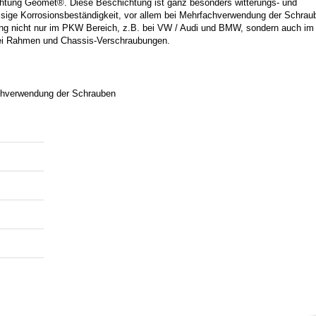
chtung Geomet®. Diese Beschichtung ist ganz besonders witterungs- und
ässige Korrosionsbeständigkeit, vor allem bei Mehrfachverwendung der Schrau
ng nicht nur im PKW Bereich, z.B. bei VW / Audi und BMW, sondern auch im
bei Rahmen und Chassis-Verschraubungen.
achverwendung der Schrauben