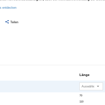
ls entdecken
Teilen
Länge
70
110