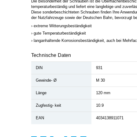
Die Besonderheit der Schrauben ist die Oberflächenbeschi
temperaturbeständig und liefert eine langlebige und zuverl
Diese sonderbeschichteten Schrauben finden Ihre Anwendu
der Nutzfahrzeuge sowie der Deutschen Bahn, bevorzugt 
extreme Witterungsbeständigkeit
gute Temperaturbeständigkeit
langanhaltende Korrosionsbeständigkeit, auch bei Mehrf
Technische Daten
DIN
931
Gewinde- Ø
M 30
Länge
120 mm
Zugfestig- keit
10.9
EAN
4034138911071