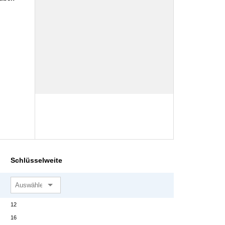
Schlüsselweite
12
16