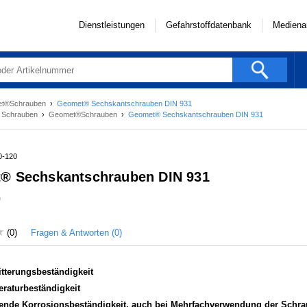
Dienstleistungen
Gefahrstoffdatenbank
Mediena
t®Schrauben
›
Geomet® Sechskantschrauben DIN 931
›
Schrauben
›
Geomet®Schrauben
›
Geomet® Sechskantschrauben DIN 931
0-120
® Sechskantschrauben DIN 931
0
Fragen & Antworten (0)
(0)
tterungsbeständigkeit
raturbeständigkeit
tende Korrosionsbeständigkeit, auch bei Mehrfachverwendung der Schr