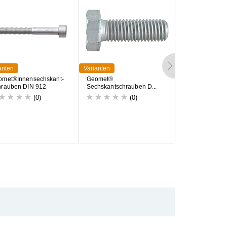
anten
Varianten
Varianten
o
m
e
t
®
I
n
n
e
n
s
e
c
h
s
k
a
n
t
-
G
e
o
m
e
t
®
S
p
a
n
p
l
a
t
t
e
n
s
c
h
h
r
a
u
b
e
n
D
I
N
9
1
2
S
e
c
h
s
k
a
n
t
s
c
h
r
a
u
b
e
n
D
.
.
.
v
e
r
z
i
n
k
t
(0)
(0)