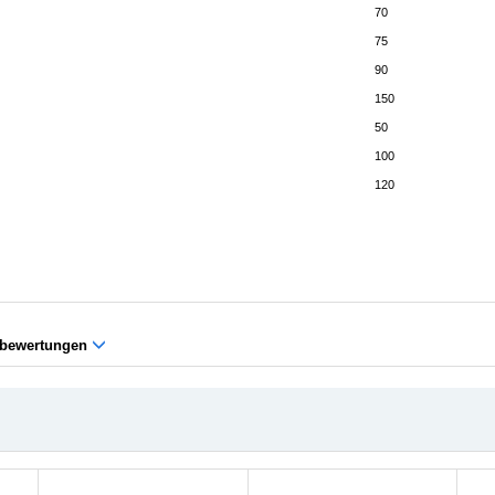
70
75
90
150
50
100
120
bewertungen