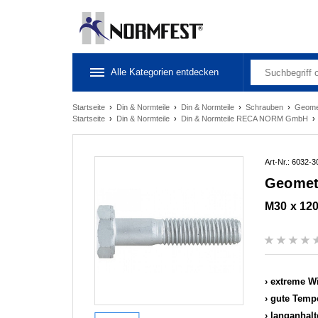
Alle Kategorien entdecken
Startseite
›
Din & Normteile
›
Din & Normteile
›
Schrauben
›
Geome
Startseite
›
Din & Normteile
›
Din & Normteile RECA NORM GmbH
Art-Nr.: 6032-3
Geomet
M30 x 12
extreme Wi
gute Tempe
langanhal