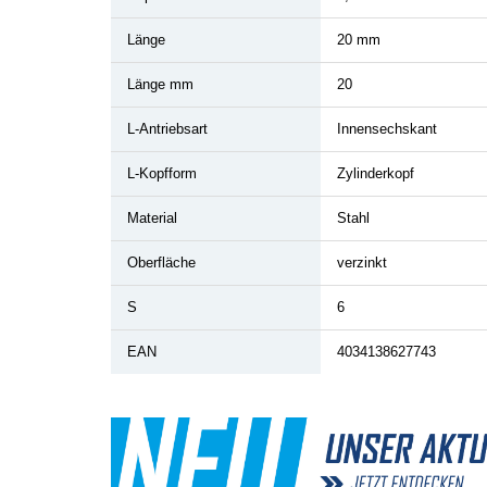
Länge
20 mm
Länge mm
20
L-Antriebsart
Innensechskant
L-Kopfform
Zylinderkopf
Material
Stahl
Oberfläche
verzinkt
S
6
EAN
4034138627743