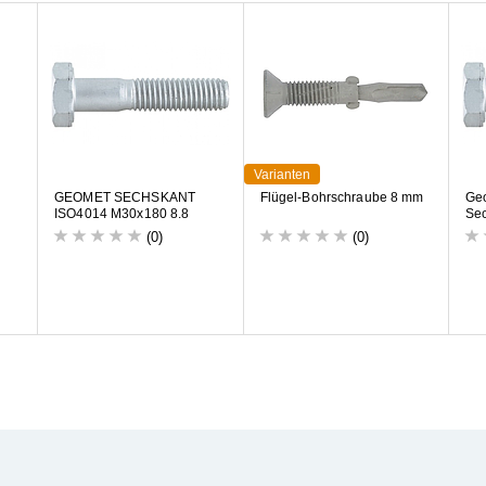
Varianten
G
E
O
M
E
T
S
E
C
H
S
K
A
N
T
F
l
ü
g
e
l
-
B
o
h
r
s
c
h
r
a
u
b
e
8
m
m
G
e
I
S
O
4
0
1
4
M
3
0
x
1
8
0
8
.
8
S
e
(0)
(0)