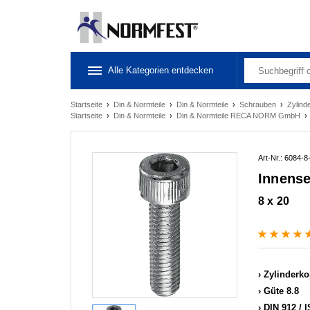
Alle Kategorien entdecken
Startseite
›
Din & Normteile
›
Din & Normteile
›
Schrauben
›
Zylind
Startseite
›
Din & Normteile
›
Din & Normteile RECA NORM GmbH
Art-Nr.: 6084-8
Innense
8 x 20
Zylinderko
Güte 8.8
DIN 912 / 