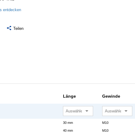
ls entdecken
Teilen
Länge
Gewinde
30 mm
M10
40 mm
M10