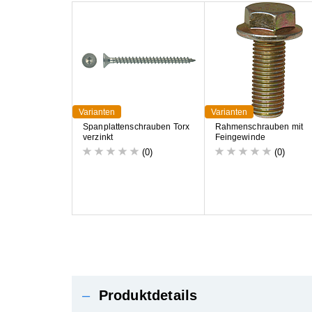
Varianten
Varianten
S
p
a
n
p
l
a
t
t
e
n
s
c
h
r
a
u
b
e
n
T
o
r
x
R
a
h
m
e
n
s
c
h
r
a
u
b
e
n
m
i
t
v
e
r
z
i
n
k
t
F
e
i
n
g
e
w
i
n
d
e
(0)
(0)
–
Produktdetails