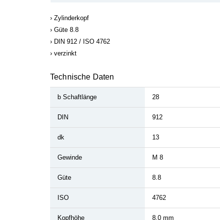
Zylinderkopf
Güte 8.8
DIN 912 / ISO 4762
verzinkt
Technische Daten
b Schaftlänge
28
DIN
912
dk
13
Gewinde
M 8
Güte
8.8
ISO
4762
Kopfhöhe
8,0 mm