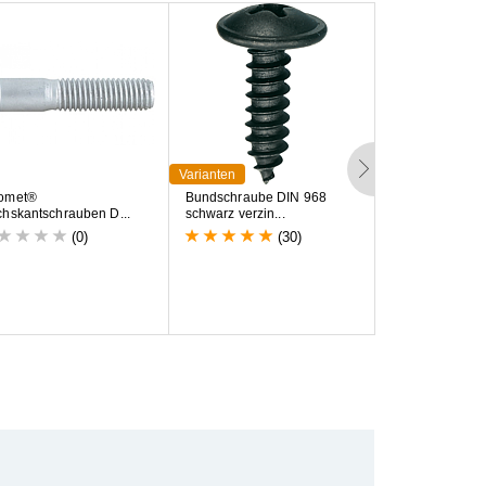
Varianten
Varianten
o
m
e
t
®
B
u
n
d
s
c
h
r
a
u
b
e
D
I
N
9
6
8
G
e
o
m
e
t
®
I
n
n
e
n
c
h
s
k
a
n
t
s
c
h
r
a
u
b
e
n
D
.
.
.
s
c
h
w
a
r
z
v
e
r
z
i
n
.
.
.
S
c
h
r
a
u
b
e
n
D
I
N
(0)
(30)