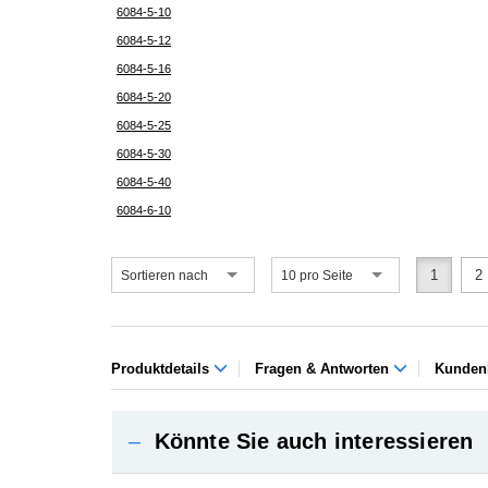
6084-5-10
6084-5-12
6084-5-16
6084-5-20
6084-5-25
6084-5-30
6084-5-40
6084-6-10
1
2
Sortieren nach
10 pro Seite
Produktdetails
Fragen & Antworten
Kunden
–
Könnte Sie auch interessieren