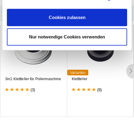
Cookies, wenn Sie unsere Webseite weiterhin nutzen.
–
Könnte Sie auch interessieren
Cookies zulassen
Nur notwendige Cookies verwenden
Varianten
3
i
n
1
K
l
e
t
t
t
e
l
l
e
r
f
ü
r
P
o
l
i
e
r
m
a
s
c
h
i
n
e
K
l
e
t
t
t
e
l
l
e
r
(3)
(9)