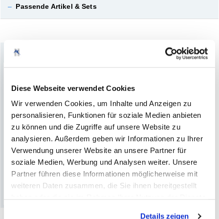
–
Passende Artikel & Sets
Aktuelles Produkt
Diese Webseite verwendet Cookies
Wir verwenden Cookies, um Inhalte und Anzeigen zu
personalisieren, Funktionen für soziale Medien anbieten
+
zu können und die Zugriffe auf unsere Website zu
analysieren. Außerdem geben wir Informationen zu Ihrer
F
e
i
l
e
n
s
t
r
e
i
f
e
n
F
e
i
l
e
n
k
l
o
t
z
Verwendung unserer Website an unsere Partner für
soziale Medien, Werbung und Analysen weiter. Unsere
(1)
(2)
Partner führen diese Informationen möglicherweise mit
weiteren Daten zusammen, die Sie ihnen bereitgestellt
haben oder die sie im Rahmen Ihrer Nutzung der Dienste
gesammelt haben. Sie geben Einwilligung zu unseren
Details zeigen