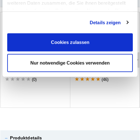
weiteren Daten zusammen, die Sie ihnen bereitgestellt
haben oder die sie im Rahmen Ihrer Nutzung der Dienste
gesammelt haben. Sie geben Einwilligung zu unseren
Details zeigen
Cookies, wenn Sie unsere Webseite weiterhin nutzen.
Cookies zulassen
Bestseller
Nur notwendige Cookies verwenden
U
n
t
e
r
b
o
d
e
n
s
c
h
u
t
z
a
u
f
U
n
t
e
r
b
o
d
e
n
s
c
h
u
t
z
ü
b
e
r
l
a
c
k
i
e
r
b
a
r
B
i
t
u
m
e
n
b
a
s
i
s
B
o
t
t
o
m
G
u
a
r
d
B
i
t
u
m
B
o
t
t
o
m
G
u
a
r
d
R
e
c
o
a
t
(0)
(46)
–
Produktdetails