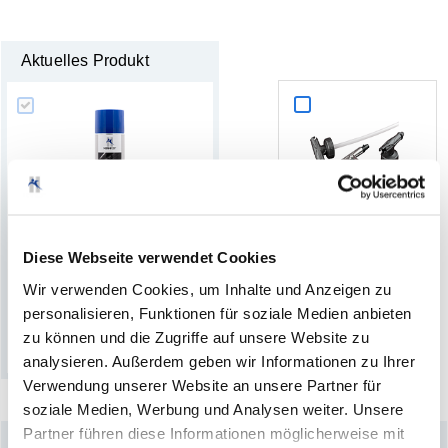
Aktuelles Produkt
+
P
i
s
t
o
l
e
f
ü
r
Diese Webseite verwendet Cookies
U
n
t
e
r
b
o
d
e
n
s
c
h
u
t
z
a
.
.
.
U
n
t
e
r
b
o
d
e
n
s
c
h
u
t
z
(0)
Wir verwenden Cookies, um Inhalte und Anzeigen zu
(4)
personalisieren, Funktionen für soziale Medien anbieten
zu können und die Zugriffe auf unsere Website zu
analysieren. Außerdem geben wir Informationen zu Ihrer
Verwendung unserer Website an unsere Partner für
soziale Medien, Werbung und Analysen weiter. Unsere
Partner führen diese Informationen möglicherweise mit
–
Könnte Sie auch interessieren