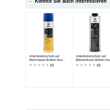
–
Könnte Sie auch interessieren
U
n
t
e
r
b
o
d
e
n
s
c
h
u
t
z
a
u
f
U
n
t
e
r
b
o
d
e
n
s
c
h
u
t
z
a
u
f
W
a
c
h
s
b
a
s
i
s
B
o
t
t
o
m
G
u
a
.
.
.
B
i
t
u
m
e
n
b
a
s
i
s
B
o
t
t
o
m
G
u
(0)
(0)