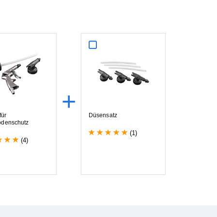
+
f
ü
r
D
ü
s
e
n
s
a
t
z
o
d
e
n
s
c
h
u
t
z
(1)
(4)