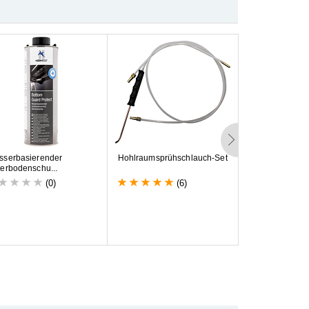
s
s
e
r
b
a
s
i
e
r
e
n
d
e
r
H
o
h
l
r
a
u
m
s
p
r
ü
h
s
c
h
l
a
u
c
h
-
S
e
t
B
a
t
t
e
r
i
e
p
o
l
s
c
h
u
t
e
r
b
o
d
e
n
s
c
h
u
.
.
.
P
o
l
t
e
c
(0)
(6)