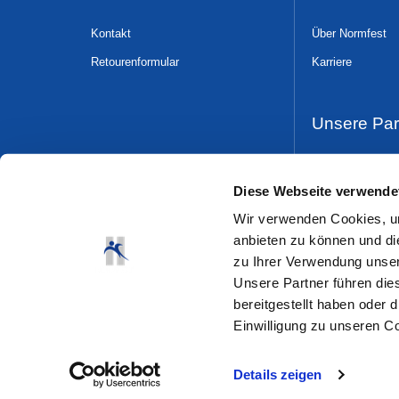
Kontakt
Über Normfest
Retourenformular
Karriere
Unsere Par
Dress & Safe
Diese Webseite verwende
Wir verwenden Cookies, um
anbieten zu können und di
zu Ihrer Verwendung unser
Unsere Partner führen die
bereitgestellt haben oder
Einwilligung zu unseren C
Details zeigen
© 2026 Normfest GmbH
Siemensstr. 23
42551 Velber