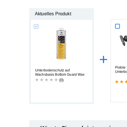
Aktuelles Produkt
+
P
i
s
t
o
l
e
U
n
t
e
r
b
o
d
e
n
s
c
h
u
t
z
a
u
f
U
n
t
e
r
b
W
a
c
h
s
b
a
s
i
s
B
o
t
t
o
m
G
u
a
r
d
W
a
x
(0)