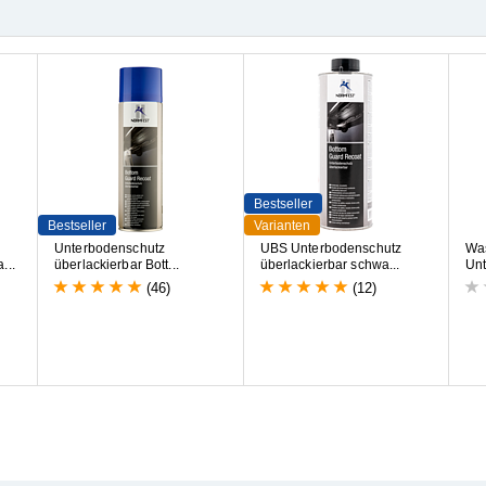
Bestseller
Bestseller
Varianten
U
n
t
e
r
b
o
d
e
n
s
c
h
u
t
z
U
B
S
U
n
t
e
r
b
o
d
e
n
s
c
h
u
t
z
W
a
a
.
.
.
ü
b
e
r
l
a
c
k
i
e
r
b
a
r
B
o
t
t
.
.
.
ü
b
e
r
l
a
c
k
i
e
r
b
a
r
s
c
h
w
a
.
.
.
U
n
(46)
(12)