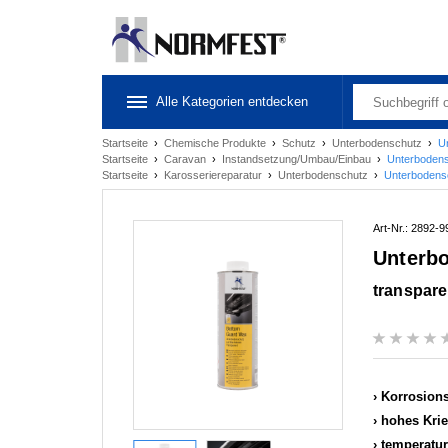
Alle Kategorien entdecken
Startseite
›
Chemische Produkte
›
Schutz
›
Unterbodenschutz
›
U
Startseite
›
Caravan
›
Instandsetzung/Umbau/Einbau
›
Unterboden
Startseite
›
Karosseriereparatur
›
Unterbodenschutz
›
Unterbodens
Art-Nr.: 2892-9
Unterb
transpare
Korrosions
hohes Krie
temperatur