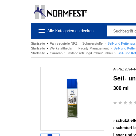
Alle Kategorien entdecken
Startseite
›
Fahrzeugteile NFZ
›
Schmierstoffe
›
Seil- und Kettensp
Startseite
›
Werkstattbedarf
›
Facility Management
›
Seil- und Kett
Startseite
›
Caravan
›
Instandsetzung/Umbau/Einbau
›
Seil- und Ke
Art-Nr.: 2894-4
Seil- u
300 ml
schützt ef
schmiert b
Lager und v