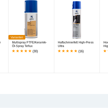
Varianten
y
M
u
l
t
i
s
p
r
a
y
P
T
F
E
/
K
e
r
a
m
i
k
-
H
a
f
t
s
c
h
m
i
e
r
f
e
t
t
H
i
g
h
-
P
r
e
s
s
H
o
Ö
l
-
S
p
r
a
y
T
e
f
l
u
x
U
l
t
r
a
H
i
(30)
(16)