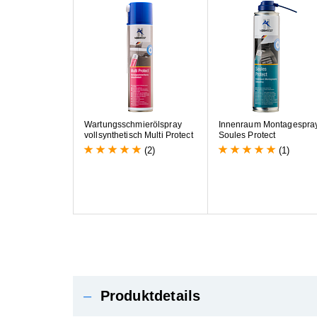
W
a
r
t
u
n
g
s
s
c
h
m
i
e
r
ö
l
s
p
r
a
y
I
n
n
e
n
r
a
u
m
M
o
n
t
a
g
e
s
p
r
a
v
o
l
l
s
y
n
t
h
e
t
i
s
c
h
M
u
l
t
i
P
r
o
t
e
c
t
S
o
u
l
e
s
P
r
o
t
e
c
t
(2)
(1)
–
Produktdetails