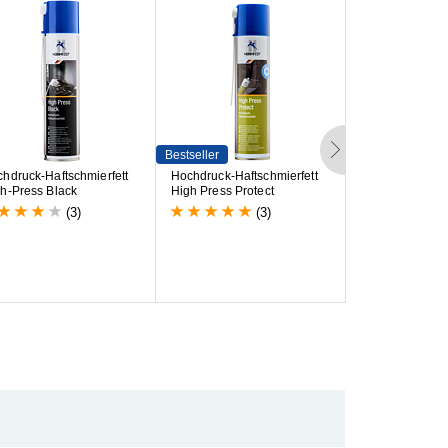
Bestseller
c
h
d
r
u
c
k
-
H
a
f
t
s
c
h
m
i
e
r
f
e
t
t
H
o
c
h
d
r
u
c
k
-
H
a
f
t
s
c
h
m
i
e
r
f
e
t
t
H
o
c
h
d
r
u
c
k
-
H
a
f
t
g
h
-
P
r
e
s
s
B
l
a
c
k
H
i
g
h
P
r
e
s
s
P
r
o
t
e
c
t
H
i
g
h
-
P
r
e
s
s
(3)
(3)