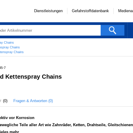
Dienstleistungen
Gefahrstoffdatenbank
Mediena
ray Chains
enspray Chains
ttenspray Chains
45-7
nd Kettenspray Chains
Fragen & Antworten (0)
(0)
fektiv vor Korrosion
ewegliche Teile aller Art wie Zahnräder, Ketten, Drahtseile, Gleitschienen
ieles mehr