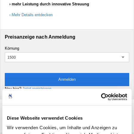
mehr Leistung durch innovative Streuung
Mehr Details entdecken
Preisanzeige nach Anmeldung
Körnung
1500
Anmelden
Neu hier?
Jetzt registrieren
Diese Webseite verwendet Cookies
Drucken
Artikel
empfehlen
Wir verwenden Cookies, um Inhalte und Anzeigen zu