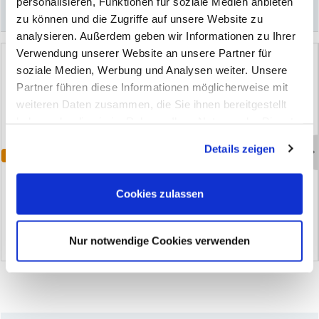
personalisieren, Funktionen für soziale Medien anbieten
–
Könnte Sie auch interessieren
zu können und die Zugriffe auf unsere Website zu
analysieren. Außerdem geben wir Informationen zu Ihrer
Verwendung unserer Website an unsere Partner für
soziale Medien, Werbung und Analysen weiter. Unsere
Partner führen diese Informationen möglicherweise mit
weiteren Daten zusammen, die Sie ihnen bereitgestellt
haben oder die sie im Rahmen Ihrer Nutzung der Dienste
gesammelt haben. Sie geben Einwilligung zu unseren
Details zeigen
Cookies, wenn Sie unsere Webseite weiterhin nutzen.
Varianten
Varianten
C
a
r
b
o
n
-
S
c
h
l
e
i
f
k
l
ö
t
z
e
S
c
h
l
e
i
f
v
l
i
e
s
P
a
d
s
Cookies zulassen
(1)
(2)
Nur notwendige Cookies verwenden