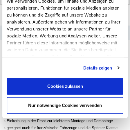
Wir verwenden Cookies, um Inhalte und Anzeigen zu
personalisieren, Funktionen für soziale Medien anbieten
zu können und die Zugriffe auf unsere Website zu
analysieren. Außerdem geben wir Informationen zu Ihrer
Verwendung unserer Website an unsere Partner für
–
Produktdetails
soziale Medien, Werbung und Analysen weiter. Unsere
Partner führen diese Informationen möglicherweise mit
Die Zink-Schlaggewichte für PKW-Stahlfelgen sind universell am Markt
weiteren Daten zusammen, die Sie ihnen bereitgestellt
einsetzbar für die gängigsten Stahlfelgen geeignet. Die Neukonstruktion
haben oder die sie im Rahmen Ihrer Nutzung der Dienste
ermöglicht eine ca. 85-90%ige Abdeckung aller am Nachrüstmarkt
befindlichen Stahlfelgen. Die Oberfläche der verwendeten Zinklegierung
gesammelt haben. Sie geben Einwilligung zu unseren
Details zeigen
wird auf Grund witterungsbedingter Reaktionen durch eine
Cookies, wenn Sie unsere Webseite weiterhin nutzen.
Pulverbeschichtung vor aggressiven Einflüssen wie Salz geschützt. Im
Gegensatz zu vielen am Markt herrschenden Meinungen, haben
intensive Tests bestätigt, dass eine Beschichtung der Gewichte für den
Cookies zulassen
Einsatz auf Felgen unbedingt erforderlich ist. Der Einsatz von
unbeschichteten Gewichten, kann aufgrund der auftretenden Korrosion
zu Beschädigungen der Felgen führen.
Nur notwendige Cookies verwenden
verbesserte Passform der Gewichte für eine optimale Haftung
verlängerte Halteklammer und damit verbesserter Halt am Felgenhorn
Einkerbung in der Front zur leichteren Montage und Demontage
geeignet auch für französische Fahrzeuge und die Sprinter-Klasse