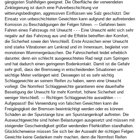
gängigsten Stahlfelgen geeignet. Die Oberfläche der verwendeten
Zinklegierung ist durch eine Pulverbeschichtung vor
witterungsbedingten, aggressiven Einflüssen wie Salz geschützt. Der
Einsatz von unbeschichteten Gewichten kann aufgrund der auftretenden
Korrosion zu Beschädigungen der Felgen führen. --- Gefahren beim
Fahren eines Fahrzeugs mit Unwucht - - - Eine Unwucht wirkt sich sehr
negativ auf das Fahrzeug aus und die Effekte betreffen den Komfort,
die Sicherheit sowie den Verschleiß. Erste Anzeichen einer Unwucht
sind starke Vibrationen am Lenkrad und im Innenraum, begleitet von
monotonen Wummergeräuschen. Die Fahrsicherheit leidet erheblich
darunter, denn ein schlecht ausgewuchtetes Rad neigt zum Springen
und hat dadurch einen geringeren Bodenkontakt. Damit ist die Gefahr
sehr groß, dass der Bremsweg in entscheidenden Situationen um
wichtige Meter verlängert wird. Deswegen ist es sehr wichtig
Schlaggewichte an seinem Reifen zu haben, wenn eine Unwucht
vorliegt. Die Normfest Schlaggewichte garantieren eine dauerhafte
Beseitigung der Unwucht für mehr Komfort, höhere Sicherheit und
weniger Verschleiß. --- Richtigen Schlaggewichte auswählen - - -
Aufgepasst! Bei Verwendung von falschen Gewichten kann die
Freigängigkeit der Bremsen beeinträchtigt werden oder es können
Schäden an der Spurstange bzw. am Spurstangenkopf auftreten. Die
Auswuchtgewichte sind hohen Belastungen ausgesetzt und müssen mit
steigender Geschwindigkeit größer werdenden Fliehkräften standhalten.
Glücklicherweise müssen Sie sich bei der Auswahl der richtigen Felgen
Gewichte keine Gedanken mehr machen, denn die Normfest Reifen