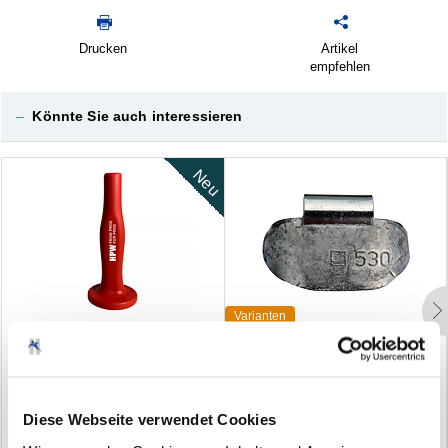
Drucken
Artikel
empfehlen
–
Könnte Sie auch interessieren
Neu
Varianten
A
u
f
s
c
h
l
a
g
h
i
l
f
e
f
ü
r
S
c
h
l
a
g
g
e
w
i
c
h
t
e
S
c
h
l
a
g
g
e
w
i
c
h
t
e
B
l
e
i
f
ü
r
L
K
W
-
F
e
l
g
e
n
(0)
(6)
Diese Webseite verwendet Cookies