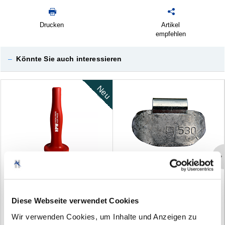
Drucken
Artikel
empfehlen
–
Könnte Sie auch interessieren
Neu
Varianten
A
u
f
s
c
h
l
a
g
h
i
l
f
e
f
ü
r
S
c
h
l
a
g
g
e
w
i
c
h
t
e
S
c
h
l
a
g
g
e
w
i
c
h
t
e
B
l
e
i
f
ü
r
L
K
W
-
F
e
l
g
e
n
(0)
(6)
Diese Webseite verwendet Cookies
Wir verwenden Cookies, um Inhalte und Anzeigen zu