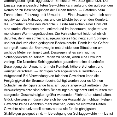
witterungsbedingten, aggressiven Einflüssen wie Salz geschützt. Der
Einsatz von unbeschichteten Gewichten kann aufgrund der auftretenden
Korrosion zu Beschädigungen der Felgen führen. --- Gefahren beim
Fahren eines Fahrzeugs mit Unwucht - - - Eine Unwucht wirkt sich sehr
negativ auf das Fahrzeug aus und die Effekte betreffen den Komfort,
die Sicherheit sowie den Verschleiß. Erste Anzeichen einer Unwucht
sind starke Vibrationen am Lenkrad und im Innenraum, begleitet von
monotonen Wummergeräuschen. Die Fahrsicherheit leidet erheblich
darunter, denn ein schlecht ausgewuchtetes Rad neigt zum Springen
und hat dadurch einen geringeren Bodenkontakt. Damit ist die Gefahr
sehr groß, dass der Bremsweg in entscheidenden Situationen um
wichtige Meter verlängert wird. Deswegen ist es sehr wichtig
Schlaggewichte an seinem Reifen zu haben, wenn eine Unwucht
vorliegt. Die Normfest Schlaggewichte garantieren eine dauerhafte
Beseitigung der Unwucht für mehr Komfort, höhere Sicherheit und
weniger Verschleiß. --- Richtigen Schlaggewichte auswählen - - -
Aufgepasst! Bei Verwendung von falschen Gewichten kann die
Freigängigkeit der Bremsen beeinträchtigt werden oder es können
Schäden an der Spurstange bzw. am Spurstangenkopf auftreten. Die
Auswuchtgewichte sind hohen Belastungen ausgesetzt und müssen mit
steigender Geschwindigkeit größer werdenden Fliehkräften standhalten.
Glücklicherweise müssen Sie sich bei der Auswahl der richtigen Felgen
Gewichte keine Gedanken mehr machen, denn die Normfest Reifen
Gewichte sind universell einsetzbar da sie für die gängigsten
Stahlfelgen geeignet sind. --- Befestigung der Schlaggewichte - - - Es ist