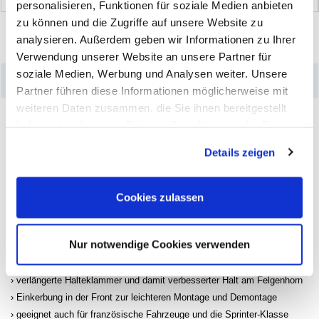
personalisieren, Funktionen für soziale Medien anbieten
zu können und die Zugriffe auf unsere Website zu
analysieren. Außerdem geben wir Informationen zu Ihrer
Verwendung unserer Website an unsere Partner für
soziale Medien, Werbung und Analysen weiter. Unsere
–
Produktdetails
Partner führen diese Informationen möglicherweise mit
weiteren Daten zusammen, die Sie ihnen bereitgestellt
Die Zink-Schlaggewichte für PKW-Stahlfelgen sind universell am Markt
haben oder die sie im Rahmen Ihrer Nutzung der Dienste
einsetzbar für die gängigsten Stahlfelgen geeignet. Die Neukonstruktion
gesammelt haben. Sie geben Einwilligung zu unseren
ermöglicht eine ca. 85-90%ige Abdeckung aller am Nachrüstmarkt
Details zeigen
befindlichen Stahlfelgen. Die Oberfläche der verwendeten Zinklegierung
Cookies, wenn Sie unsere Webseite weiterhin nutzen.
wird auf Grund witterungsbedingter Reaktionen durch eine
Pulverbeschichtung vor aggressiven Einflüssen wie Salz geschützt. Im
Gegensatz zu vielen am Markt herrschenden Meinungen, haben
Cookies zulassen
intensive Tests bestätigt, dass eine Beschichtung der Gewichte für den
Einsatz auf Felgen unbedingt erforderlich ist. Der Einsatz von
unbeschichteten Gewichten, kann aufgrund der auftretenden Korrosion
Nur notwendige Cookies verwenden
zu Beschädigungen der Felgen führen.
verbesserte Passform der Gewichte für eine optimale Haftung
verlängerte Halteklammer und damit verbesserter Halt am Felgenhorn
Einkerbung in der Front zur leichteren Montage und Demontage
geeignet auch für französische Fahrzeuge und die Sprinter-Klasse