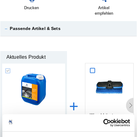
Drucken
Artikel
empfehlen
–
Passende Artikel & Sets
Aktuelles Produkt
+
W
a
s
c
h
b
ü
r
s
t
e
I
n
s
e
k
t
e
n
e
n
t
f
e
r
n
.
.
.
(27)
(0)