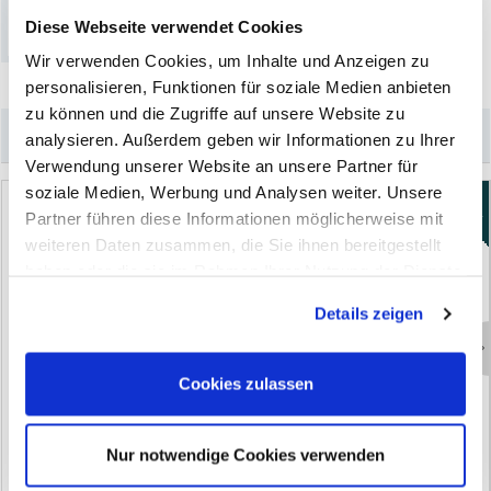
Diese Webseite verwendet Cookies
Wir verwenden Cookies, um Inhalte und Anzeigen zu
personalisieren, Funktionen für soziale Medien anbieten
zu können und die Zugriffe auf unsere Website zu
–
Könnte Sie auch interessieren
analysieren. Außerdem geben wir Informationen zu Ihrer
Verwendung unserer Website an unsere Partner für
soziale Medien, Werbung und Analysen weiter. Unsere
Neu
Neu
Partner führen diese Informationen möglicherweise mit
weiteren Daten zusammen, die Sie ihnen bereitgestellt
haben oder die sie im Rahmen Ihrer Nutzung der Dienste
gesammelt haben. Sie geben Einwilligung zu unseren
Details zeigen
Cookies, wenn Sie unsere Webseite weiterhin nutzen.
O
p
a
l
U
n
i
v
e
r
s
a
l
-
S
c
h
n
e
l
l
r
e
i
n
i
g
e
r
S
e
t
:
T
o
r
n
a
d
o
r
-
G
u
n
B
l
a
c
k
+
2
×
U
n
i
-
Cookies zulassen
4
0
0
m
l
S
t
a
r
R
e
i
n
i
g
e
r
(0)
(0)
Nur notwendige Cookies verwenden