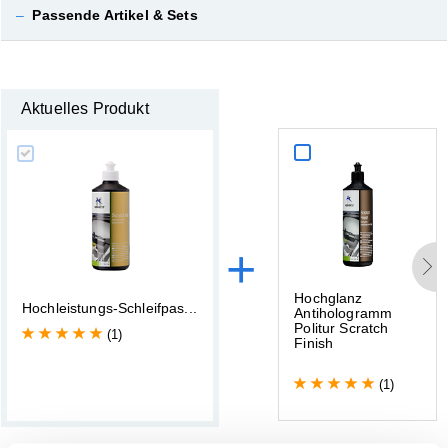
–
Passende Artikel & Sets
Aktuelles Produkt
+
H
o
c
h
g
l
a
n
z
H
o
c
h
l
e
i
s
t
u
n
g
s
-
S
c
h
l
e
i
f
p
a
s
.
.
.
A
n
t
i
h
o
l
o
g
r
a
m
m
P
o
l
i
t
u
r
S
c
r
a
t
c
h
(1)
F
i
n
i
s
h
(1)