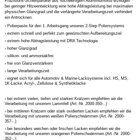
Präzisions-Schleifpartikel aus hochwertigem Aluminiumoxid erzeugen
bei geringer Hitzeentwicklung eine hohe Abtragsleistung bei maximalen
physischen Glanzgrad und die verlängerte Verarbeitungszeit verhindert
ein Antrocknen.
Polierpaste für den 1. Arbeitsgang unseres 2-Step Poliersystems
extrem schnell und perfekt zum gewünschten Aufbereitungsziel
extrem hohe Abtragsleistung mit DRA Technologie
hoher Glanzgrad
silikon- und ammoniakfrei
frei von Glanzverstärkern
lange Verarbeitungszeit
eignet sich für alle Automotiv & Marine-Lacksysteme incl. HS, MS,
1K-Lacke, Acryl-, Zellulose & Synthetiklacke
bei extrem vielen, tiefen und starken Kratzern empfehlen wir die
Verarbeitung mit unserem Lammfell (Art.-Nr. 2000-350-..)
bei mittleren Kratzern oder stark oxidierten Lacken empfehlen wir die
Verarbeitung mit unseren weißen Polierschwämmen (Art.-Nr. 2000-
357-..)
bei besonders weichen oder frischen Lacken empfehlen wir die
Verarbeitung mit unseren orangenen Polierschwämmen (Art.-Nr. 2000-
352-..)