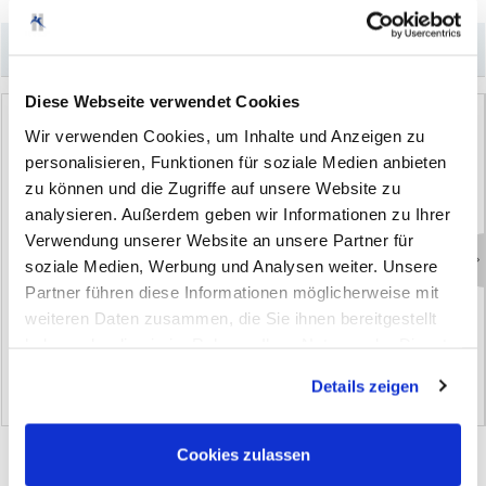
–
Könnte Sie auch interessieren
Diese Webseite verwendet Cookies
Wir verwenden Cookies, um Inhalte und Anzeigen zu
personalisieren, Funktionen für soziale Medien anbieten
zu können und die Zugriffe auf unsere Website zu
analysieren. Außerdem geben wir Informationen zu Ihrer
Verwendung unserer Website an unsere Partner für
soziale Medien, Werbung und Analysen weiter. Unsere
Varianten
S
c
h
l
e
i
f
e
n
-
P
o
l
i
e
r
e
n
-
V
e
r
s
i
e
g
e
l
n
S
c
h
n
e
l
l
v
e
r
s
i
e
g
e
l
u
n
g
S
p
e
e
d
G
l
o
s
s
Partner führen diese Informationen möglicherweise mit
C
o
m
p
a
c
t
N
a
n
o
weiteren Daten zusammen, die Sie ihnen bereitgestellt
(10)
(37)
haben oder die sie im Rahmen Ihrer Nutzung der Dienste
gesammelt haben. Sie geben Einwilligung zu unseren
Details zeigen
Cookies, wenn Sie unsere Webseite weiterhin nutzen.
Cookies zulassen