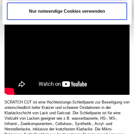
Nur notwendige Cookies verwenden
–
Produktdetails
SCRATCH CUT ist eine Hochleistungs-Schleifpaste zur Beseitigung von
unterschiedlich tiefer Kratzer und schwerer Oxidationen in der
Klarlackschicht von Lack und Gelcoat. Die Schleifpaste ist für eine
Vielzahl von Lacken geeignet wie z.B. wasserbasierte, HS-, MS-,
Infrarot-, Zweikomponenten-, Cellulose-, Synthetik-, Acryl- und
Herstellerlacke, inklusive der kratzfesten Klarlacke. Die Mikro-